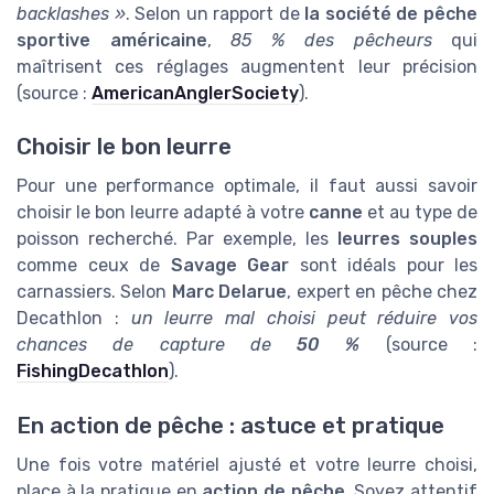
backlashes »
. Selon un rapport de
la société de pêche
sportive américaine
,
85 % des pêcheurs
qui
maîtrisent ces réglages augmentent leur précision
(source :
AmericanAnglerSociety
).
Choisir le bon leurre
Pour une performance optimale, il faut aussi savoir
choisir le bon leurre adapté à votre
canne
et au type de
poisson recherché. Par exemple, les
leurres souples
comme ceux de
Savage Gear
sont idéals pour les
carnassiers. Selon
Marc Delarue
, expert en pêche chez
Decathlon :
un leurre mal choisi peut réduire vos
chances de capture de
50 %
(source :
FishingDecathlon
).
En action de pêche : astuce et pratique
Une fois votre matériel ajusté et votre leurre choisi,
place à la pratique en
action de pêche
. Soyez attentif