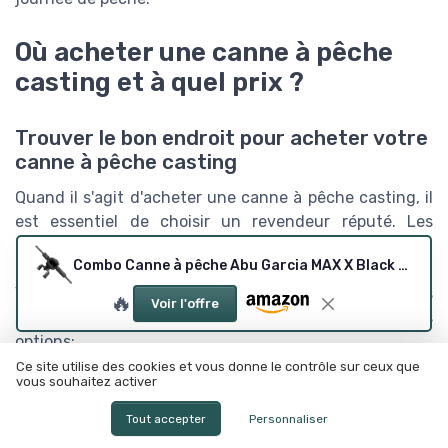
Où acheter une canne à pêche
casting et à quel prix ?
Trouver le bon endroit pour acheter votre
canne à pêche casting
Quand il s'agit d'acheter une canne à pêche casting, il
est essentiel de choisir un revendeur réputé. Les
marques comme
Daiwa, Savage Gear, Westin, Abu
Combo Canne à pêche Abu Garcia MAX X Black Ops
Garcia
offrent des modèles fiables et performants.
Vous pouvez trouver ces cannes dans des magasins
🔥
Voir l'offre
spécialisés mais aussi sur internet. Voici quelques
options:
Ce site utilise des cookies et vous donne le contrôle sur ceux que
Magasins spécialisés
: Les magasins de pêche
vous souhaitez activer
locaux, comme
Decathlon
ou d'autres boutiques
Tout accepter
Personnaliser
spécialisées, proposent souvent un large éventail