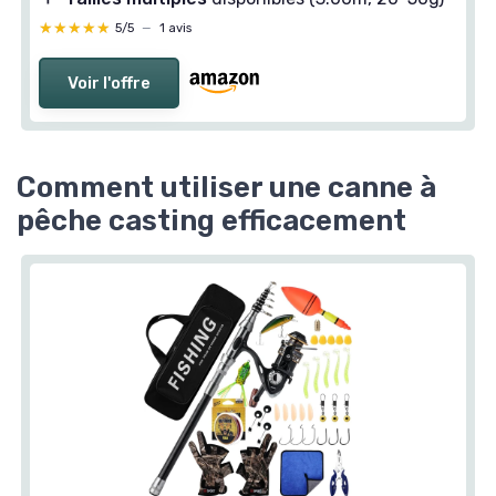
★★★★★
★★★★★
5/5
—
1 avis
Voir l'offre
Comment utiliser une canne à
pêche casting efficacement