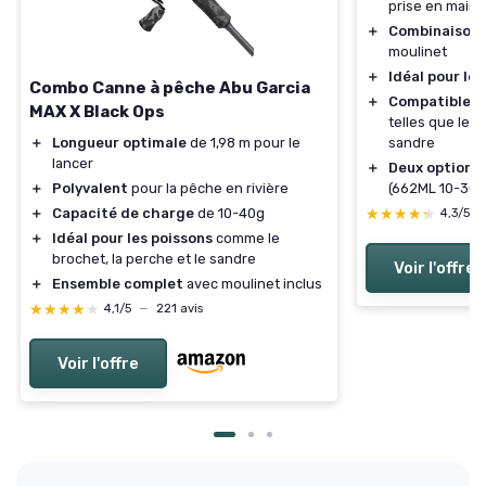
prise en main 
＋
Combinaison 
moulinet
＋
Idéal pour le
Combo Canne à pêche Abu Garcia
＋
Compatible a
MAX X Black Ops
telles que le b
＋
Longueur optimale
de 1,98 m pour le
sandre
lancer
＋
Deux options 
＋
Polyvalent
pour la pêche en rivière
(662ML 10-30g
＋
Capacité de charge
de 10-40g
★★★★★
★★★★★
4,3/5
＋
Idéal pour les poissons
comme le
brochet, la perche et le sandre
Voir l'offre
＋
Ensemble complet
avec moulinet inclus
★★★★★
★★★★★
4,1/5
—
221 avis
Voir l'offre