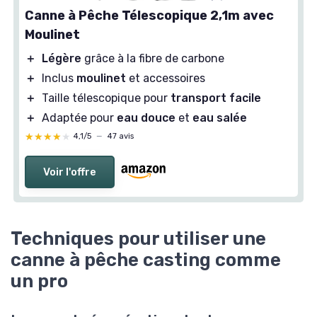
Canne à Pêche Télescopique 2,1m avec
Moulinet
＋
Légère
grâce à la fibre de carbone
＋
Inclus
moulinet
et accessoires
＋
Taille télescopique pour
transport facile
＋
Adaptée pour
eau douce
et
eau salée
★★★★★
★★★★★
4,1/5
—
47 avis
Voir l'offre
Techniques pour utiliser une
canne à pêche casting comme
un pro