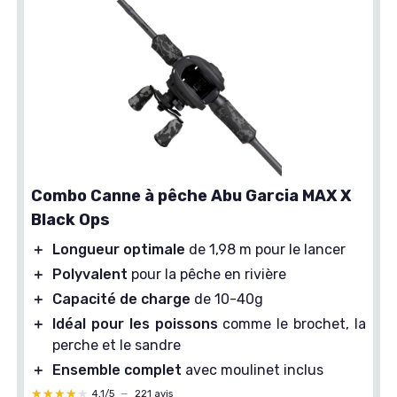
Combo Canne à pêche Abu Garcia MAX X
Black Ops
＋
Longueur optimale
de 1,98 m pour le lancer
＋
Polyvalent
pour la pêche en rivière
＋
Capacité de charge
de 10-40g
＋
Idéal pour les poissons
comme le brochet, la
perche et le sandre
＋
Ensemble complet
avec moulinet inclus
★★★★★
★★★★★
4,1/5
—
221 avis