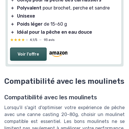
＋
Polyvalent
pour brochet, perche et sandre
＋
Unisexe
＋
Poids léger
de 15-60 g
＋
Idéal pour la pêche en eau douce
★★★★★
★★★★★
4,1/5
—
93 avis
Voir l'offre
Compatibilité avec les moulinets
Compatibilité avec les moulinets
Lorsqu'il s'agit d'optimiser votre expérience de pêche
avec une canne casting 20-80g, choisir un moulinet
compatible est essentiel. Les bons moulinets ne se
limitent pas seulement à améliorer votre performance,