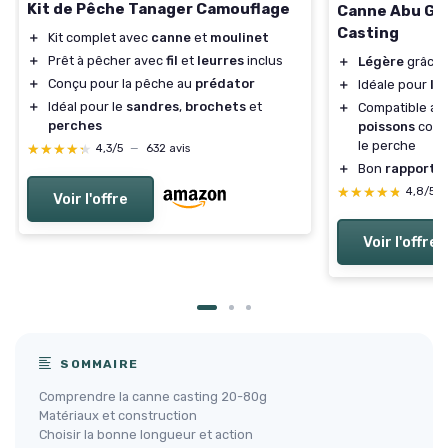
Kit de Pêche Tanager Camouflage
Canne Abu Gar
Casting
＋
Kit complet avec
canne
et
moulinet
＋
Prêt à pêcher avec
fil
et
leurres
inclus
＋
Légère
grâce à
＋
Conçu pour la pêche au
prédator
＋
Idéale pour
la
＋
Idéal pour le
sandres
,
brochets
et
＋
Compatible av
perches
poissons
comme
le perche
★★★★★
★★★★★
4,3/5
—
632 avis
＋
Bon
rapport q
★★★★★
★★★★★
4,8/5
Voir l'offre
Voir l'offre
SOMMAIRE
Comprendre la canne casting 20-80g
Matériaux et construction
Choisir la bonne longueur et action