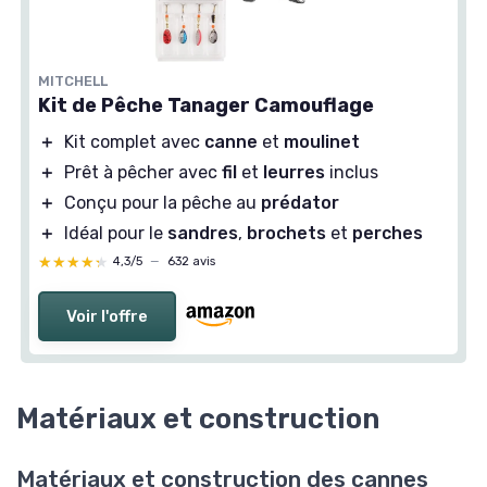
MITCHELL
Kit de Pêche Tanager Camouflage
＋
Kit complet avec
canne
et
moulinet
＋
Prêt à pêcher avec
fil
et
leurres
inclus
＋
Conçu pour la pêche au
prédator
＋
Idéal pour le
sandres
,
brochets
et
perches
★★★★★
★★★★★
4,3/5
—
632 avis
Voir l'offre
Matériaux et construction
Matériaux et construction des cannes