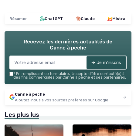
Résumer
ChatGPT
Claude
Mistral
Recevez les dernières actualités de
Canne à peche
➔ Je m'inscris
*
En remplissant ce formulaire, j’accepte d’être contacté(e) à
des fins commerciales par Canne à peche et ses partenaires.
Canne à peche
Ajoutez-nous à vos sources préférées sur Google
Les plus lus