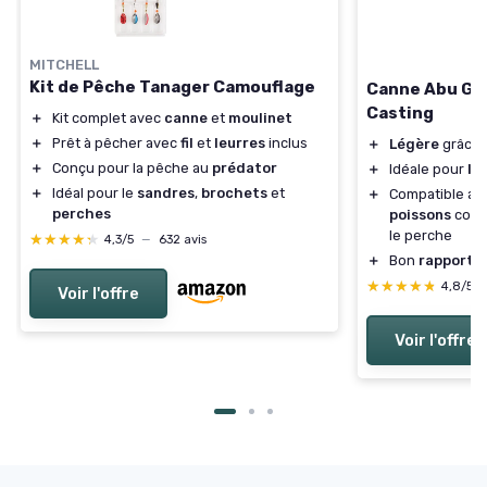
MITCHELL
Kit de Pêche Tanager Camouflage
Canne Abu Gar
Casting
＋
Kit complet avec
canne
et
moulinet
＋
Prêt à pêcher avec
fil
et
leurres
inclus
＋
Légère
grâce à
＋
Conçu pour la pêche au
prédator
＋
Idéale pour
la
＋
Idéal pour le
sandres
,
brochets
et
＋
Compatible av
perches
poissons
comme
le perche
★★★★★
★★★★★
4,3/5
—
632 avis
＋
Bon
rapport q
★★★★★
★★★★★
4,8/5
Voir l'offre
Voir l'offre