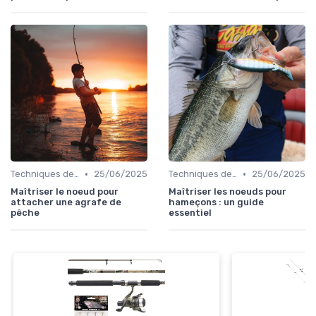
•
•
Techniques de Pêche
25/06/2025
Techniques de Pêche
25/06/2025
Maîtriser le noeud pour
Maîtriser les noeuds pour
attacher une agrafe de
hameçons : un guide
pêche
essentiel