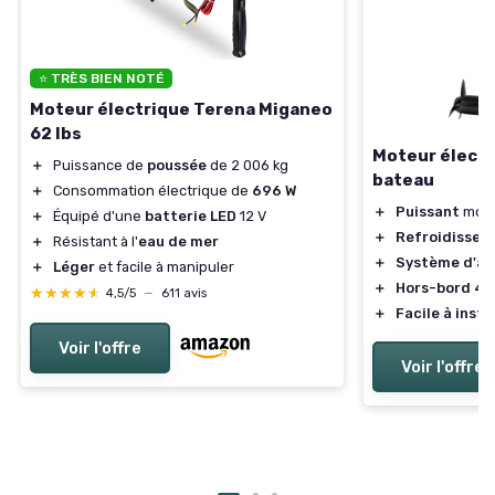
⭐ TRÈS BIEN NOTÉ
Moteur électrique Terena Miganeo
62 lbs
Moteur électr
＋
Puissance de
poussée
de 2 006 kg
bateau
＋
Consommation électrique de
696 W
＋
Puissant
mote
＋
Équipé d'une
batterie LED
12 V
＋
Refroidissem
＋
Résistant à l'
eau de mer
＋
Système d'al
＋
Léger
et facile à manipuler
＋
Hors-bord 4 
★★★★★
★★★★★
4,5/5
—
611 avis
＋
Facile à insta
Voir l'offre
Voir l'offre