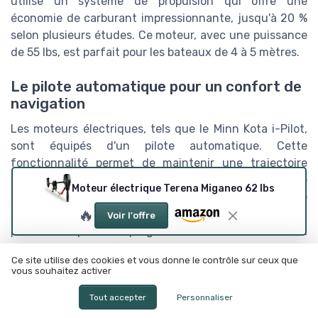
utilise un système de propulsion qui offre une
économie de carburant impressionnante, jusqu'à 20 %
selon plusieurs études. Ce moteur, avec une puissance
de 55 lbs, est parfait pour les bateaux de 4 à 5 mètres.
Le pilote automatique pour un confort de
navigation
Les moteurs électriques, tels que le Minn Kota i-Pilot,
sont équipés d'un pilote automatique. Cette
fonctionnalité permet de maintenir une trajectoire
précise sans intervention humaine. Selon un rapport de
Moteur électrique Terena Miganeo 62 lbs
Garmin
, cette technologie améliore l'expérience de
🔥
navigation et réduit la fatigue du navigateur. Imaginez
Voir l'offre
pouvoir simplement programmer votre itinéraire et
laisser le moteur faire le travail tout en profitant de
Ce site utilise des cookies et vous donne le contrôle sur ceux que
votre journée sur l'eau!
vous souhaitez activer
La connectivité et les applications
Tout accepter
Personnaliser
mobiles