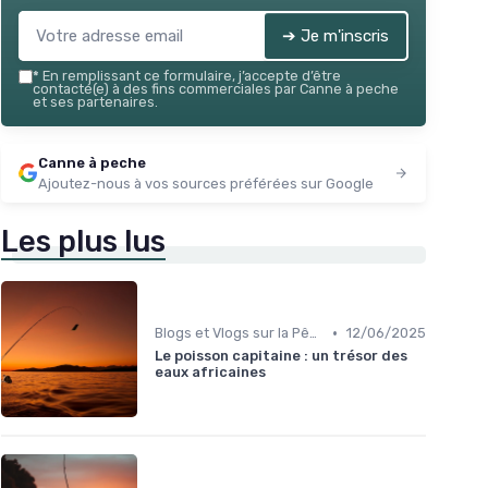
➔ Je m'inscris
*
En remplissant ce formulaire, j’accepte d’être
contacté(e) à des fins commerciales par Canne à peche
et ses partenaires.
Canne à peche
Ajoutez-nous à vos sources préférées sur Google
Les plus lus
•
Blogs et Vlogs sur la Pêche
12/06/2025
Le poisson capitaine : un trésor des
eaux africaines