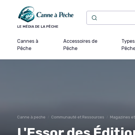
Panneau de gestion des cookies
LE MÉDIA DE LA PÊCHE
Cannes à
Accessoires de
Types
Pêche
Pêche
Pêch
Canne à peche
Communauté et Ressources
Magazines et
L'Essor des Éditi