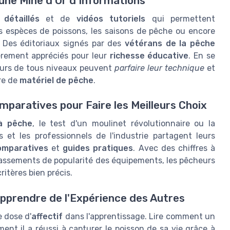
 une Mine d'Or d'Informations
 détaillés
et de
vidéos tutoriels
qui permettent
es espèces de poissons, les saisons de pêche ou encore
. Des éditoriaux signés par des
vétérans de la pêche
ièrement appréciés pour leur
richesse éducative
. En se
eurs de tous niveaux peuvent
parfaire leur technique
et
re de
matériel de pêche
.
paratives pour Faire les Meilleurs Choix
à pêche
, le test d'un moulinet révolutionnaire ou la
 et les professionnels de l'industrie partagent leurs
omparatives
et
guides pratiques
. Avec des chiffres à
 classements de popularité des équipements, les pêcheurs
ritères bien précis.
pprendre de l'Expérience des Autres
e dose d'
affectif
dans l'apprentissage. Lire comment un
ent il a réussi à capturer le poisson de sa vie grâce à