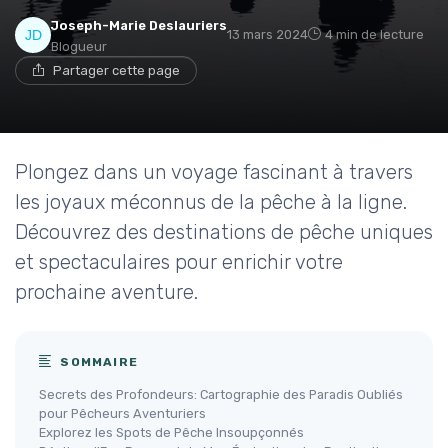
Joseph-Marie Deslauriers
13 mars 2024
4 min de lecture
Blogueur
Partager cette page
Plongez dans un voyage fascinant à travers
les joyaux méconnus de la pêche à la ligne.
Découvrez des destinations de pêche uniques
et spectaculaires pour enrichir votre
prochaine aventure.
SOMMAIRE
Secrets des Profondeurs: Cartographie des Paradis Oubliés
pour Pêcheurs Aventuriers
Explorez les Spots de Pêche Insoupçonnés