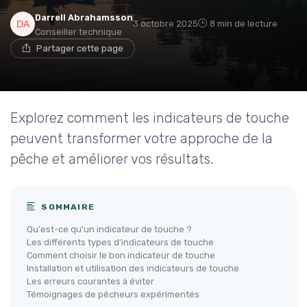
Darrell Abrahamsson
3 octobre 2025
8 min de lecture
Conseiller technique
Partager cette page
Explorez comment les indicateurs de touche
peuvent transformer votre approche de la
pêche et améliorer vos résultats.
SOMMAIRE
Qu'est-ce qu'un indicateur de touche ?
Les différents types d'indicateurs de touche
Comment choisir le bon indicateur de touche
Installation et utilisation des indicateurs de touche
Les erreurs courantes à éviter
Témoignages de pêcheurs expérimentés