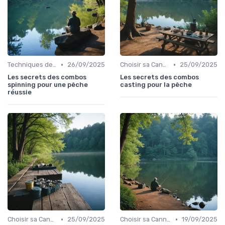
•
•
Techniques de Pêche
26/09/2025
Choisir sa Canne et son Équipement
25/09/2025
Les secrets des combos
Les secrets des combos
spinning pour une pêche
casting pour la pêche
réussie
•
•
Choisir sa Canne et son Équipement
25/09/2025
Choisir sa Canne et son Équipement
19/09/2025