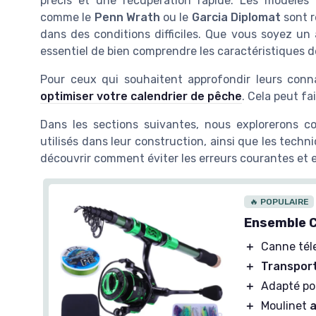
précis et une récupération rapide. Les modèles
comme le
Penn Wrath
ou le
Garcia Diplomat
sont r
dans des conditions difficiles. Que vous soyez u
essentiel de bien comprendre les caractéristiques d
Pour ceux qui souhaitent approfondir leurs connai
optimiser votre calendrier de pêche
. Cela peut fa
Dans les sections suivantes, nous explorerons c
utilisés dans leur construction, ainsi que les techn
découvrir comment éviter les erreurs courantes et
🔥 POPULAIRE
Ensemble C
＋
Canne tél
＋
Transport
＋
Adapté p
＋
Moulinet