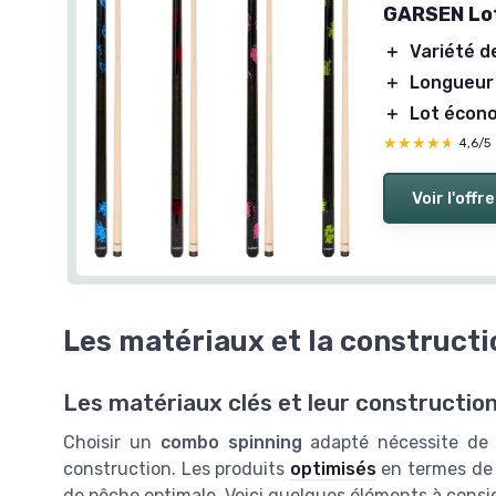
GARSEN Lot
＋
Variété d
＋
Longueur 
＋
Lot écon
★★★★★
★★★★★
4,6/5
Voir l'offre
Les matériaux et la construct
Les matériaux clés et leur constructio
Choisir un
combo spinning
adapté nécessite de c
construction. Les produits
optimisés
en termes de 
de pêche optimale. Voici quelques éléments à consid