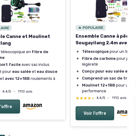
🔥 POPULAIRE
LAIRE
Ensemble Canne à pêche
e Canne et Moulinet
Sougayilang 2.4m avec M
ilang
＋
Télescopique
pour un transp
 télescopique en
Fibre de
ne
＋
Fibre de carbone
pour plus 
légèreté
port facile
avec sac inclus
＋
Conçu pour eau salée et d
é pour
eau salée
et
eau douce
＋
Comprend un sac de trans
net
avec 12+1BB
roulements à
＋
Moulinet 12+1BB
pour une m
performance
★
★
4,4/5
—
1110 avis
★★★★★
★★★★★
4,4/5
—
1110 avis
l'offre
Voir l'offre