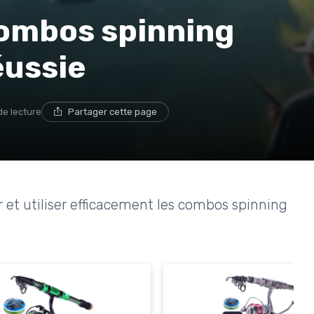
combos spinning
éussie
de lecture
Partager cette page
ir et utiliser efficacement les combos spinning