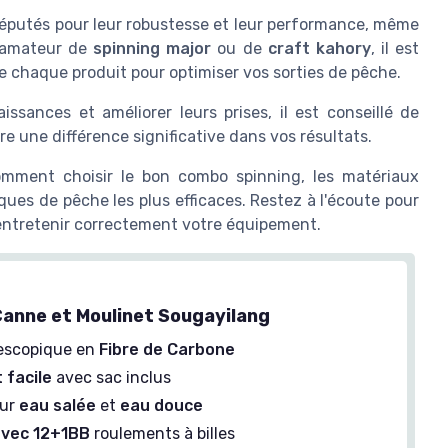
éputés pour leur robustesse et leur performance, même
n amateur de
spinning major
ou de
craft kahory
, il est
e chaque produit pour optimiser vos sorties de pêche.
ssances et améliorer leurs prises, il est conseillé de
ire une différence significative dans vos résultats.
omment choisir le bon combo spinning, les matériaux
iques de pêche les plus efficaces. Restez à l'écoute pour
 entretenir correctement votre équipement.
anne et Moulinet Sougayilang
escopique en
Fibre de Carbone
 facile
avec sac inclus
our
eau salée
et
eau douce
avec 12+1BB
roulements à billes