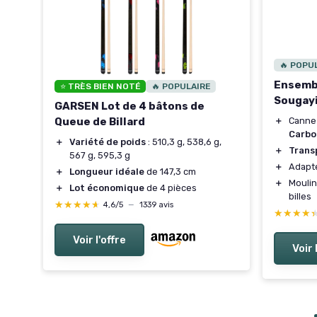
🔥 POPU
Ensembl
⭐ TRÈS BIEN NOTÉ
🔥 POPULAIRE
Sougay
GARSEN Lot de 4 bâtons de
Queue de Billard
＋
Canne
Carbo
＋
Variété de poids
: 510,3 g, 538,6 g,
＋
Trans
567 g, 595,3 g
＋
Adapt
＋
Longueur idéale
de 147,3 cm
＋
Mouli
＋
Lot économique
de 4 pièces
billes
★★★★★
★★★★★
4,6/5
—
1339 avis
★★★★
★★★★
Voir l'offre
Voir 