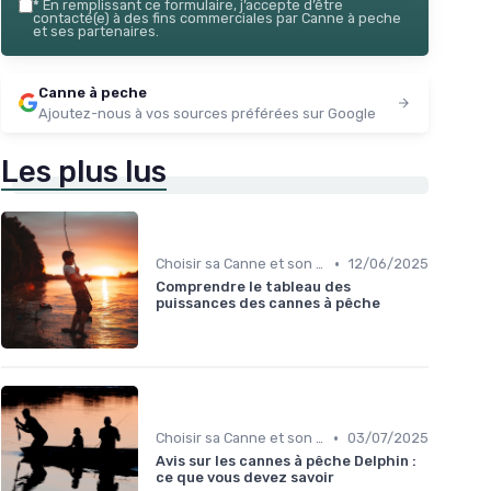
*
En remplissant ce formulaire, j’accepte d’être
contacté(e) à des fins commerciales par Canne à peche
et ses partenaires.
Canne à peche
Ajoutez-nous à vos sources préférées sur Google
Les plus lus
•
Choisir sa Canne et son Équipement
12/06/2025
Comprendre le tableau des
puissances des cannes à pêche
•
Choisir sa Canne et son Équipement
03/07/2025
Avis sur les cannes à pêche Delphin :
ce que vous devez savoir