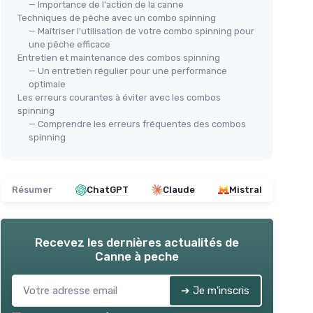
— Importance de l'action de la canne
Techniques de pêche avec un combo spinning
— Maîtriser l'utilisation de votre combo spinning pour
une pêche efficace
Entretien et maintenance des combos spinning
Canne à pêche télescopique
— Un entretien régulier pour une performance
optimale
pour enfants
⭐ 
oulinet
Les erreurs courantes à éviter avec les combos
GAR
＋
Portable
pour les voyages
spinning
ort facile
Que
＋
Inclus
leurres et moulinet
— Comprendre les erreurs fréquentes des combos
de
spinning
＋
Idéal
pour les jeunes pêcheurs
＋
＋
Convient
aux filles et garçons
ouce
＋
port
＋
Voir l'offre
Résumer
ChatGPT
Claude
Mistral
eilleure
★★
★★
Recevez les dernières actualités de
Canne à peche
➔ Je m'inscris