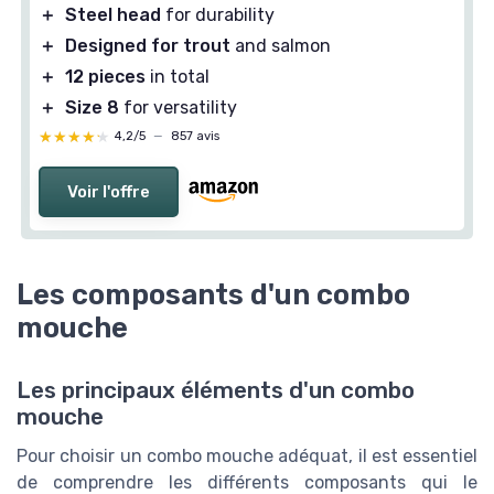
＋
Steel head
for durability
＋
Designed for trout
and salmon
＋
12 pieces
in total
＋
Size 8
for versatility
★★★★★
★★★★★
4,2/5
—
857 avis
Voir l'offre
Les composants d'un combo
mouche
Les principaux éléments d'un combo
mouche
Pour choisir un combo mouche adéquat, il est essentiel
de comprendre les différents composants qui le