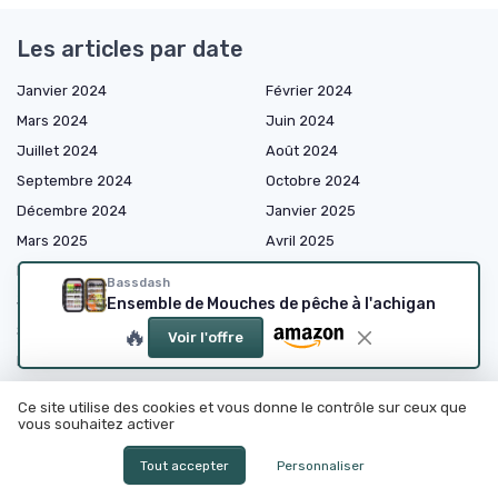
Les articles par date
Janvier 2024
Février 2024
Mars 2024
Juin 2024
Juillet 2024
Août 2024
Septembre 2024
Octobre 2024
Décembre 2024
Janvier 2025
Mars 2025
Avril 2025
Mai 2025
Juin 2025
Bassdash
Juillet 2025
Août 2025
Ensemble de Mouches de pêche à l'achigan
Septembre 2025
Octobre 2025
🔥
Voir l'offre
Novembre 2025
Décembre 2025
Janvier 2026
Février 2026
Ce site utilise des cookies et vous donne le contrôle sur ceux que
Mars 2026
Avril 2026
vous souhaitez activer
Mai 2026
Juin 2026
Tout accepter
Personnaliser
Juillet 2026
Août 2026