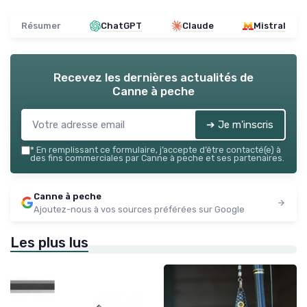
Résumer
ChatGPT
Claude
Mistral
Recevez les dernières actualités de
Canne à peche
➔ Je m'inscris
*
En remplissant ce formulaire, j’accepte d’être contacté(e) à
des fins commerciales par Canne à peche et ses partenaires.
Canne à peche
Ajoutez-nous à vos sources préférées sur Google
Les plus lus