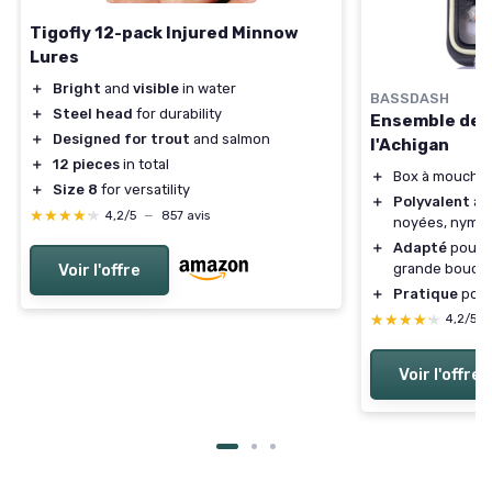
Tigofly 12-pack Injured Minnow
Lures
＋
Bright
and
visible
in water
BASSDASH
＋
Steel head
for durability
Ensemble de 
＋
Designed for trout
and salmon
l'Achigan
＋
12 pieces
in total
＋
Box à mouches
＋
Size 8
for versatility
＋
Polyvalent
av
★★★★★
★★★★★
4,2/5
—
857 avis
noyées, nymp
＋
Adapté
pour l
grande bouch
Voir l'offre
＋
Pratique
pour
★★★★★
★★★★★
4,2/5
Voir l'offre