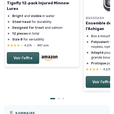
Tigofly 12-pack Injured Minnow
Lures
＋
Bright
and
visible
in water
BASSDASH
＋
Steel head
for durability
Ensemble de 
＋
Designed for trout
and salmon
l'Achigan
＋
12 pieces
in total
＋
Box à mouches
＋
Size 8
for versatility
＋
Polyvalent
av
★★★★★
★★★★★
4,2/5
—
857 avis
noyées, nymp
＋
Adapté
pour l
grande bouch
Voir l'offre
＋
Pratique
pour
★★★★★
★★★★★
4,2/5
Voir l'offre
SOMMAIRE