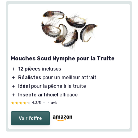
Mouches Scud Nymphe pour la Truite
＋
12 pièces
incluses
＋
Réalistes
pour un meilleur attrait
＋
Idéal
pour la pêche à la truite
＋
Insecte artificiel
efficace
★★★★★
★★★★★
4,2/5
—
4 avis
Voir l'offre