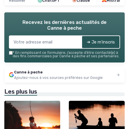
Résumer
ChatGPT
Claude
Mistral
Recevez les dernières actualités de
Canne à peche
➔ Je m'inscris
*
En remplissant ce formulaire, j’accepte d’être contacté(e) à
des fins commerciales par Canne à peche et ses partenaires.
Canne à peche
Ajoutez-nous à vos sources préférées sur Google
Les plus lus