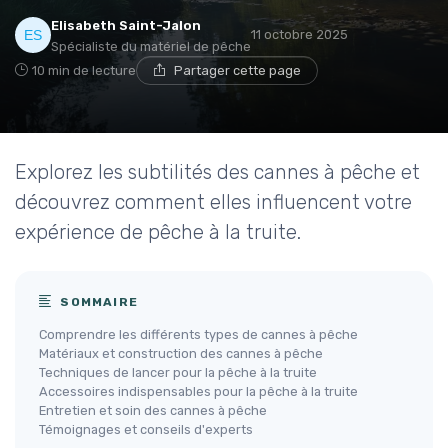
Elisabeth Saint-Jalon
11 octobre 2025
Spécialiste du matériel de pêche
10 min de lecture
Partager cette page
Explorez les subtilités des cannes à pêche et
découvrez comment elles influencent votre
expérience de pêche à la truite.
SOMMAIRE
Comprendre les différents types de cannes à pêche
Matériaux et construction des cannes à pêche
Techniques de lancer pour la pêche à la truite
Accessoires indispensables pour la pêche à la truite
Entretien et soin des cannes à pêche
Témoignages et conseils d'experts