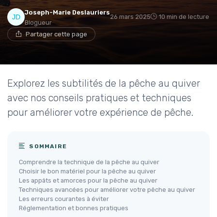
Joseph-Marie Deslauriers
26 mars 2025
10 min de lecture
Blogueur
Partager cette page
Explorez les subtilités de la pêche au quiver
avec nos conseils pratiques et techniques
pour améliorer votre expérience de pêche.
SOMMAIRE
Comprendre la technique de la pêche au quiver
Choisir le bon matériel pour la pêche au quiver
Les appâts et amorces pour la pêche au quiver
Techniques avancées pour améliorer votre pêche au quiver
Les erreurs courantes à éviter
Réglementation et bonnes pratiques