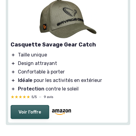
Casquette Savage Gear Catch
＋
Taille unique
＋
Design attrayant
＋
Confortable à porter
＋
Idéale
pour les activités en extérieur
＋
Protection
contre le soleil
★★★★★
★★★★★
5/5
—
9 avis
Voir l'offre