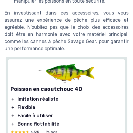
manipuler les poissons en toute sécurité.
En investissant dans ces accessoires, vous vous
assurez une expérience de pêche plus efficace et
agréable. N'oubliez pas que le choix des accessoires
doit être en harmonie avec votre matériel principal,
comme les cannes à pêche Savage Gear, pour garantir
une performance optimale.
Poisson en caoutchouc 4D
＋
Imitation réaliste
＋
Flexible
＋
Facile à utiliser
＋
Bonne flottabilité
★★★★★
★★★★★
4,5/5
—
94 avis