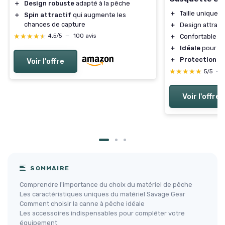
＋
Design robuste
adapté à la pêche
＋
Taille unique
＋
Spin attractif
qui augmente les
chances de capture
＋
Design attraya
★★★★★
★★★★★
＋
Confortable à 
4,5/5
—
100 avis
＋
Idéale
pour les
＋
Protection
co
Voir l'offre
★★★★★
★★★★★
5/5
—
Voir l'offre
SOMMAIRE
Comprendre l'importance du choix du matériel de pêche
Les caractéristiques uniques du matériel Savage Gear
Comment choisir la canne à pêche idéale
Les accessoires indispensables pour compléter votre
équipement