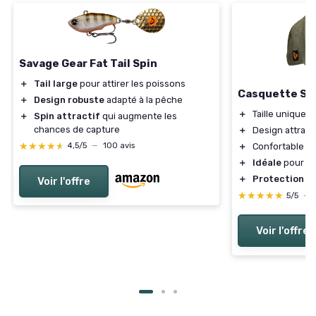
Savage Gear Fat Tail Spin
＋
Tail large
pour attirer les poissons
Casquette Sa
＋
Design robuste
adapté à la pêche
＋
Taille unique
＋
Spin attractif
qui augmente les
chances de capture
＋
Design attraya
★★★★★
★★★★★
＋
Confortable à 
4,5/5
—
100 avis
＋
Idéale
pour les
＋
Protection
co
Voir l'offre
★★★★★
★★★★★
5/5
—
Voir l'offre