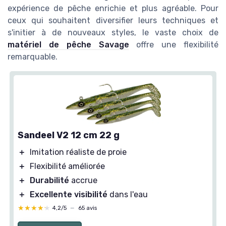
expérience de pêche enrichie et plus agréable. Pour
ceux qui souhaitent diversifier leurs techniques et
s'initier à de nouveaux styles, le vaste choix de
matériel de pêche Savage
offre une flexibilité
remarquable.
Sandeel V2 12 cm 22 g
＋
Imitation réaliste de proie
＋
Flexibilité améliorée
＋
Durabilité
accrue
＋
Excellente visibilité
dans l'eau
★★★★★
★★★★★
4,2/5
—
65 avis