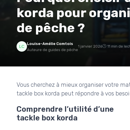
korda pour organi
de pêche ?
Louise-Amélie Comtois
1 janvier 2026
11 min de lec
Auteure de guides de pêche
Vous cherchez à mieux organiser votre ma
tackle box korda peut répondre à vos besoins
Comprendre l’utilité d’une
tackle box korda