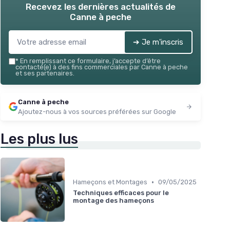
Recevez les dernières actualités de
Canne à peche
➔ Je m'inscris
*
En remplissant ce formulaire, j’accepte d’être
contacté(e) à des fins commerciales par Canne à peche
et ses partenaires.
Canne à peche
Ajoutez-nous à vos sources préférées sur Google
Les plus lus
•
Hameçons et Montages
09/05/2025
Techniques efficaces pour le
montage des hameçons