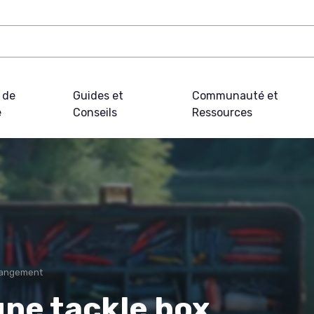
 de
Guides et
Communauté et
e
Conseils
Ressources
 Rangement
une tackle box