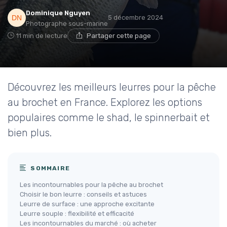
Dominique Nguyen
5 décembre 2024
Photographe sous-marine
11 min de lecture
Partager cette page
Découvrez les meilleurs leurres pour la pêche
au brochet en France. Explorez les options
populaires comme le shad, le spinnerbait et
bien plus.
SOMMAIRE
Les incontournables pour la pêche au brochet
Choisir le bon leurre : conseils et astuces
Leurre de surface : une approche excitante
Leurre souple : flexibilité et efficacité
Les incontournables du marché : où acheter