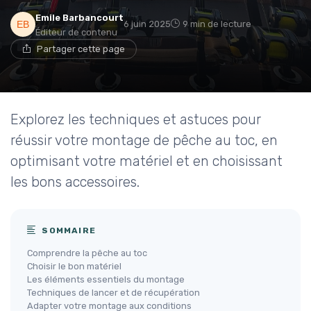
Emile Barbancourt
6 juin 2025
9 min de lecture
Éditeur de contenu
Partager cette page
Explorez les techniques et astuces pour
réussir votre montage de pêche au toc, en
optimisant votre matériel et en choisissant
les bons accessoires.
SOMMAIRE
Comprendre la pêche au toc
Choisir le bon matériel
Les éléments essentiels du montage
Techniques de lancer et de récupération
Adapter votre montage aux conditions