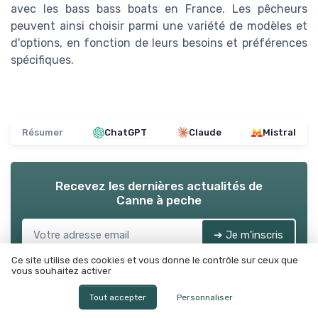
avec les bass bass boats en France. Les pêcheurs
peuvent ainsi choisir parmi une variété de modèles et
d'options, en fonction de leurs besoins et préférences
spécifiques.
Résumer
ChatGPT
Claude
Mistral
Recevez les dernières actualités de
Canne à peche
➔ Je m'inscris
Ce site utilise des cookies et vous donne le contrôle sur ceux que
*
En remplissant ce formulaire, j’accepte d’être contacté(e) à
des fins commerciales par Canne à peche et ses partenaires.
vous souhaitez activer
Tout accepter
Personnaliser
Canne à peche