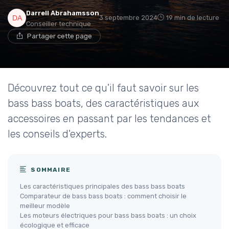
Darrell Abrahamsson
3 septembre 2024
19 min de lecture
Conseiller technique
Partager cette page
Découvrez tout ce qu'il faut savoir sur les
bass bass boats, des caractéristiques aux
accessoires en passant par les tendances et
les conseils d'experts.
SOMMAIRE
Les caractéristiques principales des bass bass boats
Comparateur de bass bass boats : comment choisir le
meilleur modèle
Les moteurs électriques pour bass bass boats : un choix
écologique et efficace