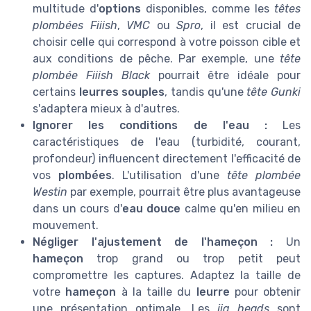
multitude d'
options
disponibles, comme les
têtes
plombées Fiiish
,
VMC
ou
Spro
, il est crucial de
choisir celle qui correspond à votre poisson cible et
aux conditions de pêche. Par exemple, une
tête
plombée Fiiish Black
pourrait être idéale pour
certains
leurres souples
, tandis qu'une
tête Gunki
s'adaptera mieux à d'autres.
Ignorer les conditions de l'eau :
Les
caractéristiques de l'eau (turbidité, courant,
profondeur) influencent directement l'efficacité de
vos
plombées
. L'utilisation d'une
tête plombée
Westin
par exemple, pourrait être plus avantageuse
dans un cours d'
eau douce
calme qu'en milieu en
mouvement.
Négliger l'ajustement de l'hameçon :
Un
hameçon
trop grand ou trop petit peut
compromettre les captures. Adaptez la taille de
votre
hameçon
à la taille du
leurre
pour obtenir
une présentation optimale. Les
jig heads
sont