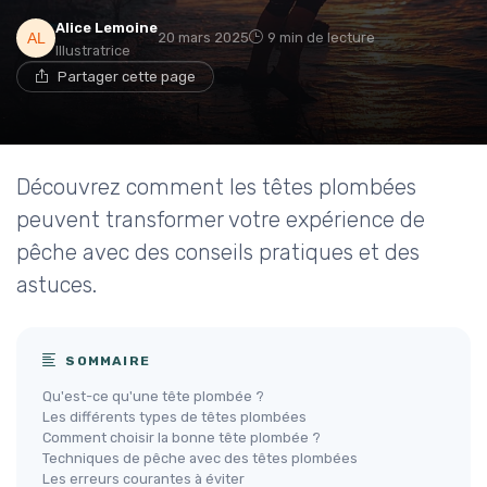
Alice Lemoine
20 mars 2025
9 min de lecture
Illustratrice
Partager cette page
Découvrez comment les têtes plombées
peuvent transformer votre expérience de
pêche avec des conseils pratiques et des
astuces.
SOMMAIRE
Qu'est-ce qu'une tête plombée ?
Les différents types de têtes plombées
Comment choisir la bonne tête plombée ?
Techniques de pêche avec des têtes plombées
Les erreurs courantes à éviter