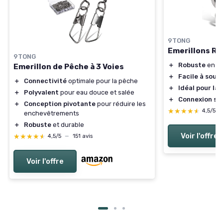
9TONG
Emerillons Ro
9TONG
＋
Robuste
en al
Emerillon de Pêche à 3 Voies
＋
Facile à soud
＋
Connectivité
optimale pour la pêche
＋
Idéal pour la
＋
Polyvalent
pour eau douce et salée
＋
Connexion so
＋
Conception pivotante
pour réduire les
★★★★★
★★★★★
4,5/5
enchevêtrements
＋
Robuste
et durable
Voir l'offre
★★★★★
★★★★★
4,5/5
—
151 avis
Voir l'offre