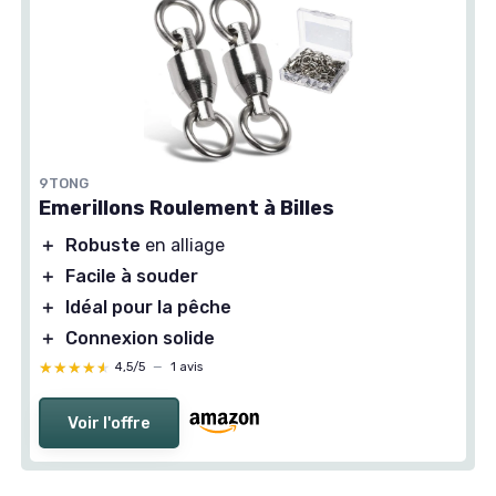
9TONG
Emerillons Roulement à Billes
＋
Robuste
en alliage
＋
Facile à souder
＋
Idéal pour la pêche
＋
Connexion solide
★★★★★
★★★★★
4,5/5
—
1 avis
Voir l'offre