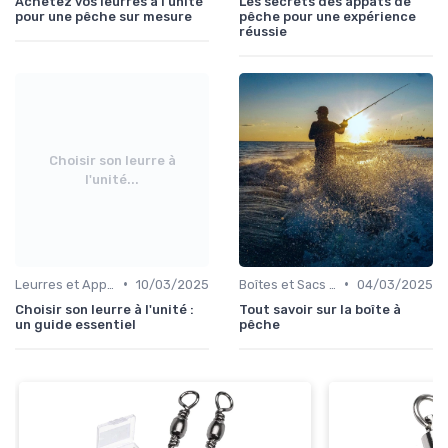
Achetez vos leurres à l'unité
Les secrets des appâts de
pour une pêche sur mesure
pêche pour une expérience
réussie
Choisir son leurre à
l'unité...
•
•
Leurres et Appâts
10/03/2025
Boîtes et Sacs de Rangement
04/03/2025
Choisir son leurre à l'unité :
Tout savoir sur la boîte à
un guide essentiel
pêche