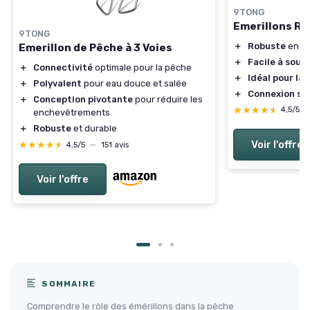
9TONG
Emerillons Ro
9TONG
＋
Robuste
en al
Emerillon de Pêche à 3 Voies
＋
Facile à soud
＋
Connectivité
optimale pour la pêche
＋
Idéal pour la
＋
Polyvalent
pour eau douce et salée
＋
Connexion so
＋
Conception pivotante
pour réduire les
★★★★★
★★★★★
4,5/5
enchevêtrements
＋
Robuste
et durable
Voir l'offre
★★★★★
★★★★★
4,5/5
—
151 avis
Voir l'offre
SOMMAIRE
Comprendre le rôle des émérillons dans la pêche