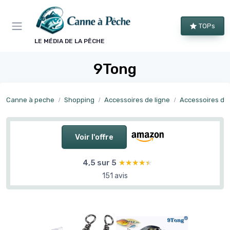
Panneau de gestion des cookies
TOPs
LE MÉDIA DE LA PÊCHE
9Tong
Canne à peche
Shopping
Accessoires de ligne
Accessoires de
Voir l'offre
4,5 sur 5
★★★★★
★★★★★
151 avis