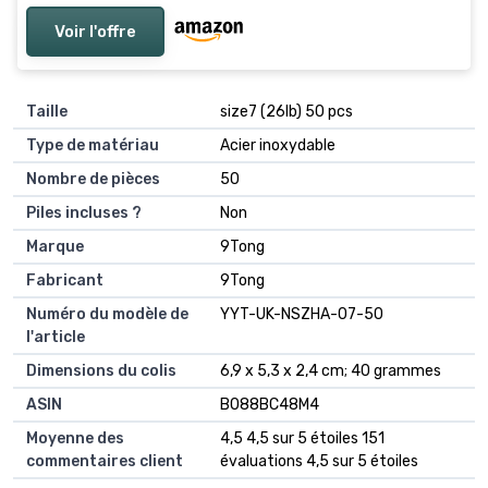
Voir l'offre
Taille
‎size7 (26lb) 50 pcs
Type de matériau
‎Acier inoxydable
Nombre de pièces
‎50
Piles incluses ?
‎Non
Marque
‎9Tong
Fabricant
‎9Tong
Numéro du modèle de
‎YYT-UK-NSZHA-07-50
l'article
Dimensions du colis
‎6,9 x 5,3 x 2,4 cm; 40 grammes
ASIN
‎B088BC48M4
Moyenne des
4,5 4,5 sur 5 étoiles 151
commentaires client
évaluations 4,5 sur 5 étoiles