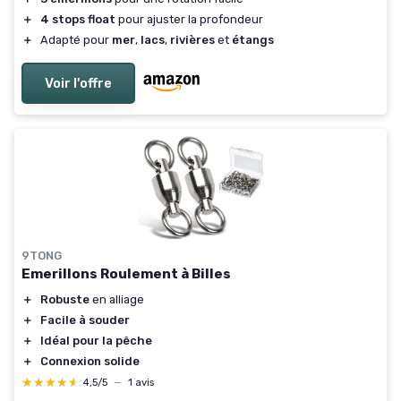
＋
4 stops float
pour ajuster la profondeur
＋
Adapté pour
mer
,
lacs
,
rivières
et
étangs
Voir l'offre
9TONG
Emerillons Roulement à Billes
＋
Robuste
en alliage
＋
Facile à souder
＋
Idéal pour la pêche
＋
Connexion solide
★★★★★
★★★★★
4,5/5
—
1 avis