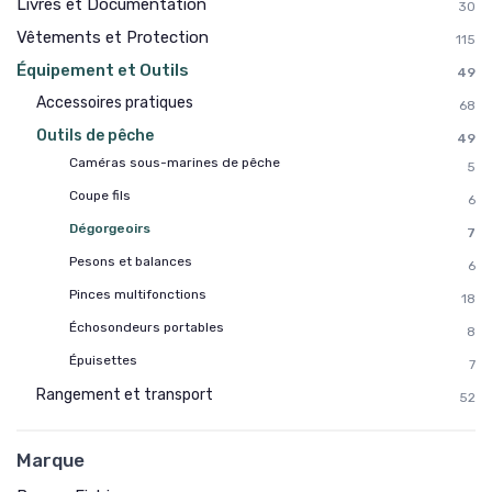
Livres et Documentation
30
Vêtements et Protection
115
Équipement et Outils
49
Accessoires pratiques
68
Outils de pêche
49
Caméras sous-marines de pêche
5
Coupe fils
6
Dégorgeoirs
7
Pesons et balances
6
Pinces multifonctions
18
Échosondeurs portables
8
Épuisettes
7
Rangement et transport
52
Marque