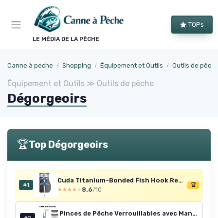
Panneau de gestion des cookies
TOPs
LE MÉDIA DE LA PÊCHE
Canne à peche
Shopping
Équipement et Outils
Outils de pêch
Équipement et Outils ≫ Outils de pêche
Dégorgeoirs
🏆
Top Dégorgeoirs
Cuda Titanium-Bonded Fish Hook Remover Tool 8.5-Inch Inch
#1
🏆
8.6
/10
★★★★★
★★★★★
Pinces de Pêche Verrouillables avec Manche Ergonomique Innovant, Outil de Peche Résistant à l'eau salée revêtu de téflon, équipement de pêche Multifonction avec coupeur Mo-V, Cadeau de pêche C4-bleu