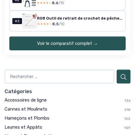
#2
8.6
/10
★★★★★
★★★★★
R08 Outil de retrait de crochet de pêche en eau salée 25,4 cm bleu
#3
8.5
/10
★★★★★
★★★★★
Voir le comparatif complet →
Catégories
Accessoires de ligne
136
Cannes et Moulinets
318
Hameçons et Plombs
105
Leurres et Appâts
149