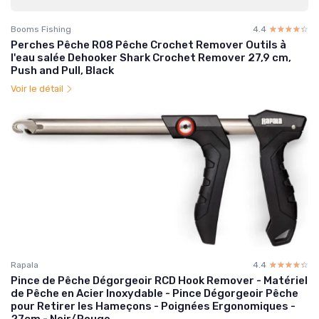
Booms Fishing
4.4
☆☆☆☆☆
★★★★★
Perches Pêche R08 Pêche Crochet Remover Outils à
l'eau salée Dehooker Shark Crochet Remover 27,9 cm,
Push and Pull, Black
Voir le détail
Rapala
4.4
☆☆☆☆☆
★★★★★
Pince de Pêche Dégorgeoir RCD Hook Remover - Matériel
de Pêche en Acier Inoxydable - Pince Dégorgeoir Pêche
pour Retirer les Hameçons - Poignées Ergonomiques -
27cm - Noir/Rouge