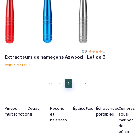
3.8
☆☆☆☆☆
★★★★★
Extracteurs de hameçons Azwood - Lot de 3
Voir le détail
‹‹
‹
1
›
››
Pinces
Coupe
Pesons
Épuisettes
Échosondeurs
Caméras
multifonctions
fils
et
portables
sous-
balances
marines
de
pêche