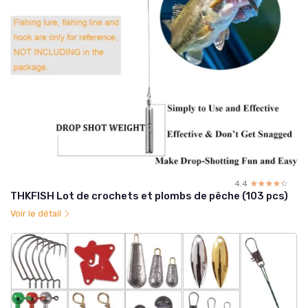
4.4
☆☆☆☆☆
★★★★★
THKFISH Lot de crochets et plombs de pêche (103 pcs)
Voir le détail