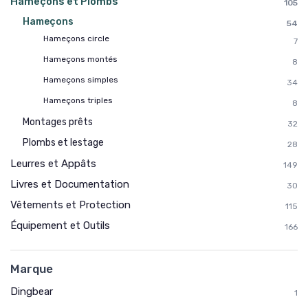
Hameçons et Plombs
105
Hameçons
54
Hameçons circle
7
Hameçons montés
8
Hameçons simples
34
Hameçons triples
8
Montages prêts
32
Plombs et lestage
28
Leurres et Appâts
149
Livres et Documentation
30
Vêtements et Protection
115
Équipement et Outils
166
Marque
Dingbear
1