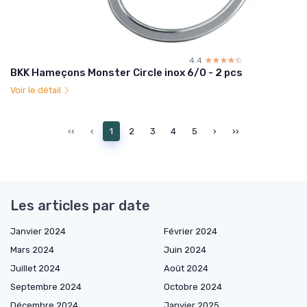
4.4
☆☆☆☆☆
★★★★★
BKK Hameçons Monster Circle inox 6/0 - 2 pcs
Voir le détail
‹‹
‹
1
2
3
4
5
›
››
Les articles par date
Janvier 2024
Février 2024
Mars 2024
Juin 2024
Juillet 2024
Août 2024
Septembre 2024
Octobre 2024
Décembre 2024
Janvier 2025