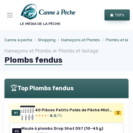
Panneau de gestion des cookies
TOPs
LE MÉDIA DE LA PÊCHE
Canne à peche
Shopping
Hameçons et Plombs
Plombs et les
Hameçons et Plombs ≫ Plombs et lestage
Plombs fendus
🏆
Top Plombs fendus
40 Pièces Petits Poids de Pêche Mixtes 10 Tailles 3.5g 5g 7g 10g 15g 20g 25g 30g 40g 50g Poids de Plombs de Pêche en Fer avec Émerillon pour Pêche en Eaux Profondes & Flottante & en Mer
#1
🏆
8.5
/10
★★★★★
★★★★★
Moule à plombs Drop Shot DS7 (10–45 g)
#2