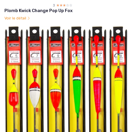
3
☆☆☆☆☆
★★★★★
Plomb Kwick Change Pop Up Fox
Voir le détail