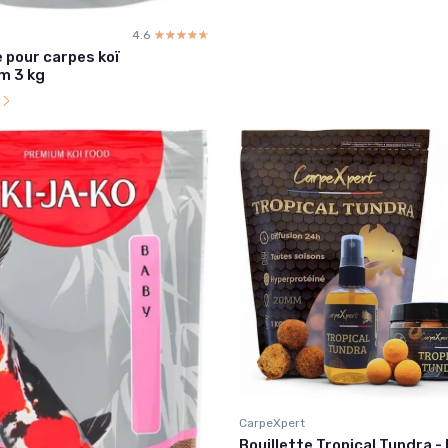
4.6
☆☆☆☆☆
★★★★★
 pour carpes koï
m 3 kg
l
CarpeXpert
Bouillette Tropical Tundra -