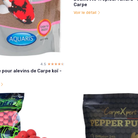
Carpe
Voir le détail
4.5
☆☆☆☆☆
★★★★★
 pour alevins de Carpe koï -
l