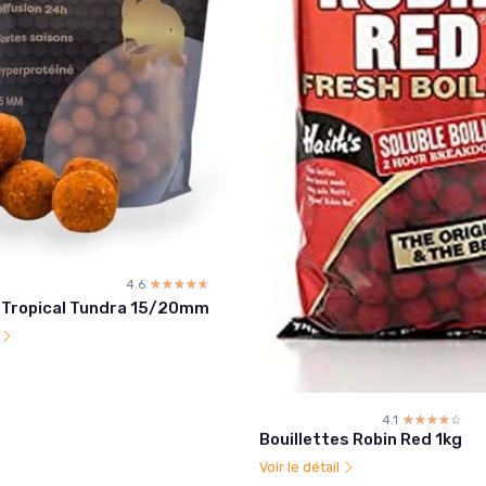
4.6
☆☆☆☆☆
★★★★★
e Tropical Tundra 15/20mm
l
4.1
☆☆☆☆☆
★★★★★
Bouillettes Robin Red 1kg
Voir le détail