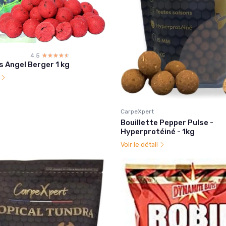
4.5
☆☆☆☆☆
★★★★★
s Angel Berger 1 kg
l
CarpeXpert
Bouillette Pepper Pulse -
Hyperprotéiné - 1kg
Voir le détail