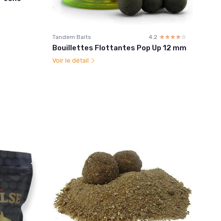
Tandem Baits
4.2
☆☆☆☆☆
★★★★★
Bouillettes Flottantes Pop Up 12 mm
Voir le détail