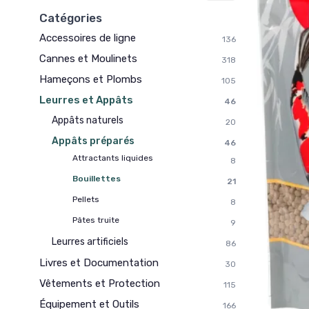
Catégories
Accessoires de ligne
136
Cannes et Moulinets
318
Hameçons et Plombs
105
Leurres et Appâts
46
Appâts naturels
20
Appâts préparés
46
Attractants liquides
8
Bouillettes
21
Pellets
8
Pâtes truite
9
Leurres artificiels
86
Livres et Documentation
30
Vêtements et Protection
115
Équipement et Outils
166