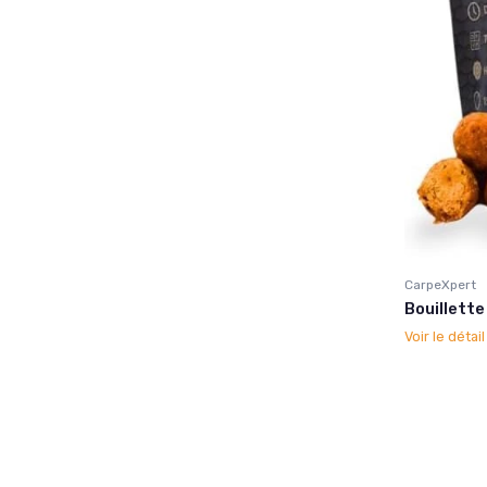
CarpeXpert
Bouillett
Voir le détai