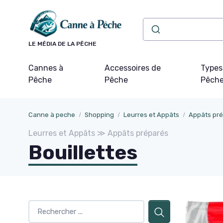
Panneau de gestion des cookies
LE MÉDIA DE LA PÊCHE
Cannes à
Accessoires de
Types
Pêche
Pêche
Pêch
Canne à peche
Shopping
Leurres et Appâts
Appâts pr
Leurres et Appâts ≫ Appâts préparés
Bouillettes