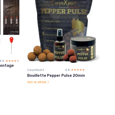
4.5
☆☆☆☆☆
★★★★★
Montage
CarpeXpert
4.8
☆☆☆☆☆
★★★★★
Bouillette Pepper Pulse 20mm
Voir le détail