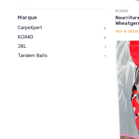
KIJAKO
Marque
Nourriture
Wheatger
CarpeXpert
5
Voir le détai
KIJAKO
2
JBL
1
Tandem Baits
1