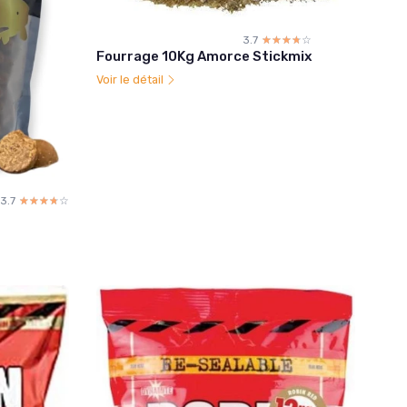
3.7
☆☆☆☆☆
★★★★★
Fourrage 10Kg Amorce Stickmix
Voir le détail
3.7
☆☆☆☆☆
★★★★★