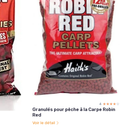
4
☆☆☆☆☆
★★★★★
Granulés pour pêche à la Carpe Robin
Red
Voir le détail