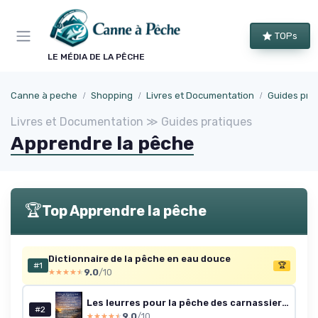
Panneau de gestion des cookies
TOPs
LE MÉDIA DE LA PÊCHE
Canne à peche
Shopping
Livres et Documentation
Guides pra
Livres et Documentation ≫ Guides pratiques
Apprendre la pêche
🏆
Top Apprendre la pêche
Dictionnaire de la pêche en eau douce
#1
🏆
9.0
/10
★★★★★
★★★★★
Les leurres pour la pêche des carnassiers: Encyclopédie complète et guide pratique d'utilisation
#2
9.0
/10
★★★★★
★★★★★