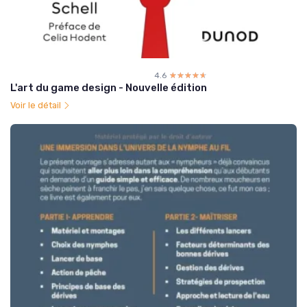
4.6
☆☆☆☆☆
★★★★★
L'art du game design - Nouvelle édition
Voir le détail