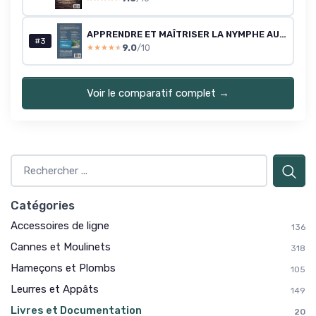
APPRENDRE ET MAÎTRISER LA NYMPHE AU FIL En quelques heures - IMPRESSION PREMIUM: Techniques, conseils et stratégies
#3
9.0
/10
★★★★★
★★★★★
Voir le comparatif complet →
Catégories
Accessoires de ligne
136
Cannes et Moulinets
318
Hameçons et Plombs
105
Leurres et Appâts
149
Livres et Documentation
20