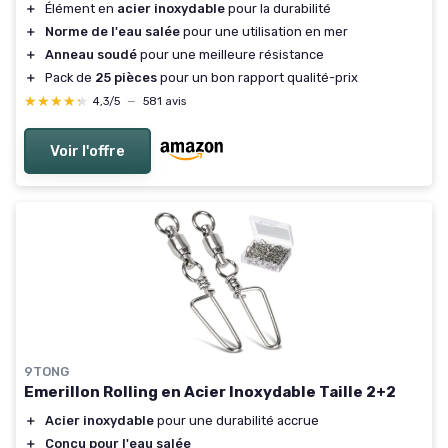
＋
Élément en
acier inoxydable
pour la durabilité
＋
Norme de l'eau salée
pour une utilisation en mer
＋
Anneau soudé
pour une meilleure résistance
＋
Pack de
25 pièces
pour un bon rapport qualité-prix
★★★★★
★★★★★
4,3/5
—
581 avis
Voir l'offre
9TONG
Emerillon Rolling en Acier Inoxydable Taille 2+2
＋
Acier inoxydable
pour une durabilité accrue
＋
Conçu pour l'eau salée