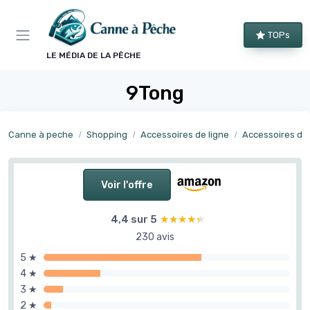
Panneau de gestion des cookies
TOPs
LE MÉDIA DE LA PÊCHE
9Tong
Canne à peche
Shopping
Accessoires de ligne
Accessoires de
Voir l'offre
4,4 sur 5
★★★★★
★★★★★
230 avis
5 ★
4 ★
3 ★
2 ★