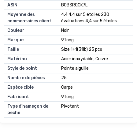
ASIN
‎B0B3RQCK7L
Moyenne des
4,4 4,4 sur 5 étoiles 230
commentaires client
évaluations 4,4 sur 5 étoiles
Couleur
Noir
Marque
9Tong
Taille
Size 1+1(31lb) 25 pcs
Matériau
Acier inoxydable, Cuivre
Style de point
Pointe aiguille
Nombre de pièces
25
Espèce cible
Carpe
Fabricant
9Tong
Type d'hameçon de
Pivotant
pêche