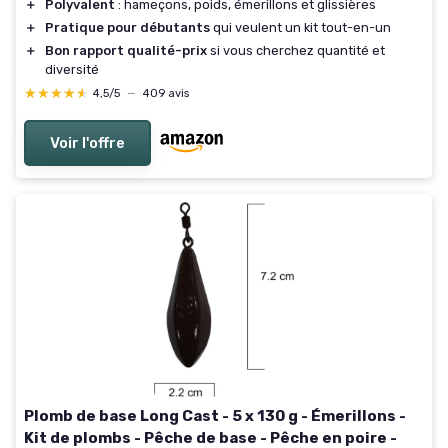
＋
Polyvalent
: hameçons, poids, émerillons et glissières
＋
Pratique pour débutants
qui veulent un kit tout-en-un
＋
Bon rapport qualité-prix
si vous cherchez quantité et
diversité
★★★★★
★★★★★
4,5/5
—
409 avis
Voir l'offre
Plomb de base Long Cast - 5 x 130 g - Émerillons -
Kit de plombs - Pêche de base - Pêche en poire -