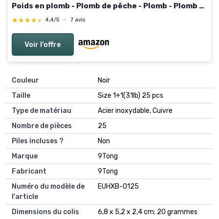
Poids en plomb - Plomb de pêche - Plomb - Plomb -
Plomb à la carpe
★★★★★
★★★★★
4,4/5
—
7 avis
Voir l'offre
Couleur
‎Noir
Taille
‎Size 1+1(31lb) 25 pcs
Type de matériau
‎Acier inoxydable, Cuivre
Nombre de pièces
‎25
Piles incluses ?
‎Non
Marque
‎9Tong
Fabricant
‎9Tong
Numéro du modèle de
‎EUHXB-0125
l'article
Dimensions du colis
‎6,8 x 5,2 x 2,4 cm; 20 grammes