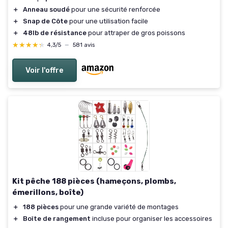
＋
Anneau soudé
pour une sécurité renforcée
＋
Snap de Côte
pour une utilisation facile
＋
48lb de résistance
pour attraper de gros poissons
★★★★★
★★★★★
4,3/5
—
581 avis
Voir l'offre
Kit pêche 188 pièces (hameçons, plombs,
émerillons, boîte)
＋
188 pièces
pour une grande variété de montages
＋
Boîte de rangement
incluse pour organiser les accessoires