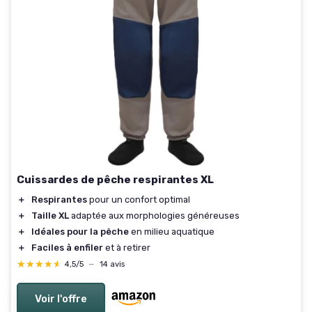
Cuissardes de pêche respirantes XL
＋
Respirantes
pour un confort optimal
＋
Taille XL
adaptée aux morphologies généreuses
＋
Idéales pour la pêche
en milieu aquatique
＋
Faciles à enfiler
et à retirer
★★★★★
★★★★★
4,5/5
—
14 avis
Voir l'offre