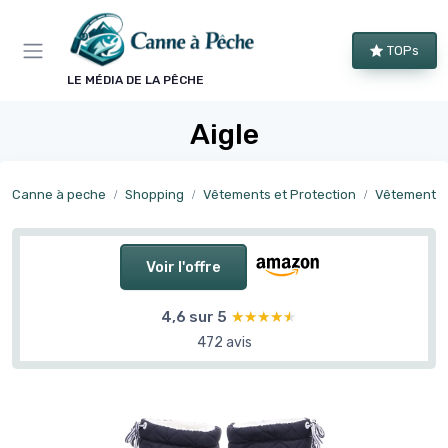
Panneau de gestion des cookies
TOPs
LE MÉDIA DE LA PÊCHE
Aigle
Canne à peche
Shopping
Vêtements et Protection
Vêtements 
Voir l'offre
4,6 sur 5
★★★★★
★★★★★
472 avis