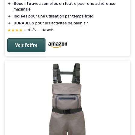
＋
Sécurité
avec semelles en feutre pour une adhérence
maximale
＋
Isolées
pour une utilisation par temps froid
＋
DURABLES
pour les activités de plein air
★★★★★
★★★★★
4,1/5
—
16 avis
Voir l'offre