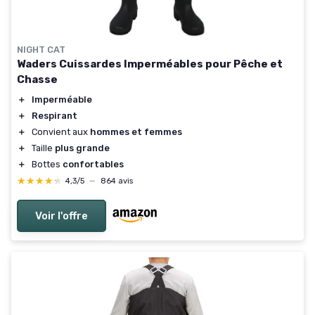
NIGHT CAT
Waders Cuissardes Imperméables pour Pêche et
Chasse
＋
Imperméable
＋
Respirant
＋
Convient aux
hommes et femmes
＋
Taille
plus grande
＋
Bottes
confortables
★★★★★
★★★★★
4,3/5
—
864 avis
Voir l'offre