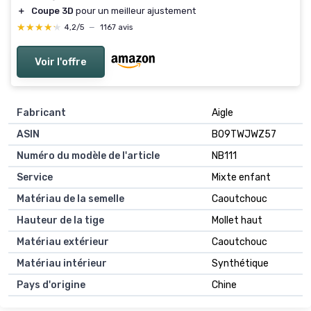
＋
Coupe 3D
pour un meilleur ajustement
★★★★★
★★★★★
4,2/5
—
1167 avis
Voir l'offre
Fabricant
Aigle
ASIN
B09TWJWZ57
Numéro du modèle de l'article
NB111
Service
Mixte enfant
Matériau de la semelle
Caoutchouc
Hauteur de la tige
Mollet haut
Matériau extérieur
Caoutchouc
Matériau intérieur
Synthétique
Pays d'origine
Chine