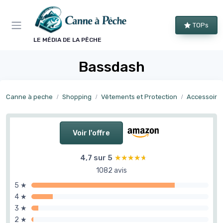
Panneau de gestion des cookies
TOPs
LE MÉDIA DE LA PÊCHE
Bassdash
Canne à peche
Shopping
Vêtements et Protection
Accessoires
Voir l'offre
4,7 sur 5
★★★★★
★★★★★
1082 avis
5 ★
4 ★
3 ★
2 ★