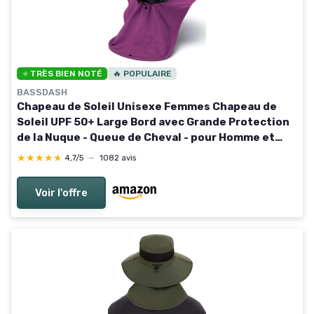
⭐ TRÈS BIEN NOTÉ
🔥 POPULAIRE
BASSDASH
Chapeau de Soleil Unisexe Femmes Chapeau de
Soleil UPF 50+ Large Bord avec Grande Protection
de la Nuque - Queue de Cheval - pour Homme et
Femme Taille unique Orchidée pourpre
★★★★★
★★★★★
4,7/5
—
1082 avis
Voir l'offre