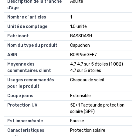
Description de la tranche
Adulte
d’âge
Nombre d' articles
1
Unité de comptage
1.0 unité
Fabricant
BASSDASH
Nom du type du produit
Capuchon
ASIN
B09P56GFF7
Moyenne des
4,7 4,7 sur 5 étoiles (1 082)
commentaires client
4,7 sur 5 étoiles
Usages recommandés
Chapeau de soleil
pour le produit
Coupe jeans
Extensible
Protection UV
5E+1 Facteur de protection
solaire (SPF)
Est imperméable
Fausse
Caracteristiques
Protection solaire