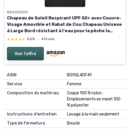
BASSDASH
Chapeau de Soleil Respirant UPF 50+ avec Couvre-
Visage Amovible et Rabat de Cou Chapeau Unisexe
à Large Bord résistant à l'eau pour la pêche la
randonnée l'extérieur Les Hommes et Les Femmes
★★★★★
★★★★★
4,5/5
—
476 avis
Taille unique Vert Militaire
Voir l'offre
ASIN
B09QL4DF4Y
Service
Femme
Composition du matériau
Coque 100 % nylon ;
Empiècements en mesh 100
% polyester
Instructions d'entretien
Lavage à la main seulement
Type de fermeture
Boucle