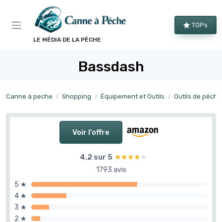
Panneau de gestion des cookies
TOPs
LE MÉDIA DE LA PÊCHE
Bassdash
Canne à peche
Shopping
Équipement et Outils
Outils de pêche
Voir l'offre
4,2 sur 5
★★★★★
★★★★★
1793 avis
5 ★
4 ★
3 ★
2 ★