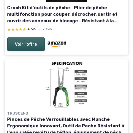
Croch Kit d'outils de pêche - Plier de pêche
multifonction pour couper, décrocher, sertir et
ouvrir des anneaux de blocage - Résistant à la
corrosion - Poignée antidérapante - Convient pour
★★★★★
★★★★★
4,6/5
—
7 avis
l'eau Kit polyvalent
Voir l'offre
TRUSCEND
Pinces de Pêche Verrouillables avec Manche
Ergonomique Innovant, Outil de Peche Résistant à
l'eau salée revêtu de téflon, équipement de pêche