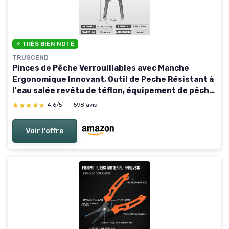
⭐ TRÈS BIEN NOTÉ
TRUSCEND
Pinces de Pêche Verrouillables avec Manche
Ergonomique Innovant, Outil de Peche Résistant à
l'eau salée revêtu de téflon, équipement de pêche
Multifonction avec coupeur Mo-V, Cadeau de
★★★★★
★★★★★
4,6/5
—
598 avis
pêche A- Aluminium Gris
Voir l'offre