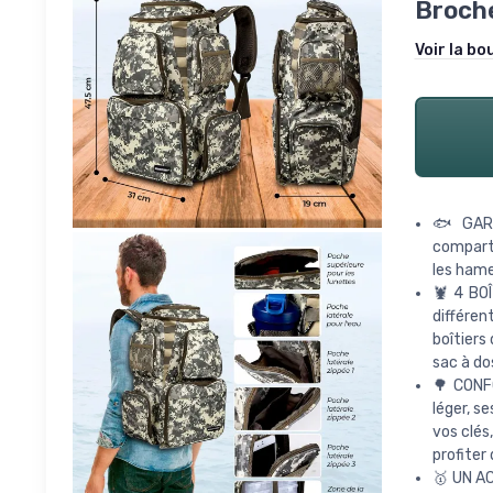
Broche
Voir la bo
🐟 GARD
compart
les hameç
🦞 4 BO
différen
boîtiers
sac à do
🌳 CONF
léger, s
vos clés
profiter
🥇 UN AC