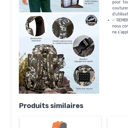
pour to
coutures
d'utilisa
✅ REMBOU
nous con
ne s'app
Produits similaires