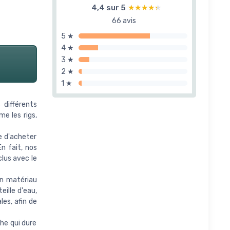
4,4 sur 5
★★★★★
★★★★★
66 avis
5 ★
4 ★
3 ★
2 ★
1 ★
différents
e les rigs,
e d'acheter
En fait, nos
clus avec le
n matériau
eille d'eau,
les, afin de
he qui dure