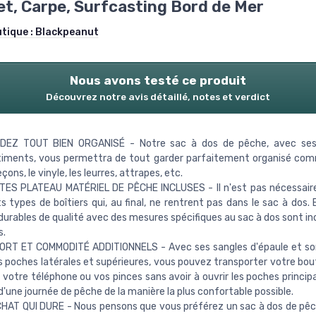
t, Carpe, Surfcasting Bord de Mer
utique :
Blackpeanut
Nous avons testé ce produit
Découvrez notre avis détaillé, notes et verdict
EZ TOUT BIEN ORGANISÉ - Notre sac à dos de pêche, avec ses 
iments, vous permettra de tout garder parfaitement organisé comm
ons, le vinyle, les leurres, attrapes, etc.
ÎTES PLATEAU MATÉRIEL DE PÊCHE INCLUSES - Il n'est pas nécessair
ts types de boîtiers qui, au final, ne rentrent pas dans le sac à dos. 
 durables de qualité avec des mesures spécifiques au sac à dos sont in
s.
ORT ET COMMODITÉ ADDITIONNELS - Avec ses sangles d'épaule et so
es poches latérales et supérieures, vous pouvez transporter votre bout
, votre téléphone ou vos pinces sans avoir à ouvrir les poches principa
 d'une journée de pêche de la manière la plus confortable possible.
HAT QUI DURE - Nous pensons que vous préférez un sac à dos de pêc