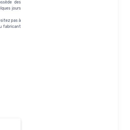
ossède des
lques jours
sitez pas à
u fabricant