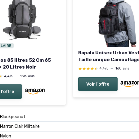
ULAIRE
Rapala Unisex Urban Ves
Taille unique Camouflage
os 85 litres 52 Cm 65
+ 20 Litres Noir
★★★★★
★★★★★
4,4/5
—
160 avis
★
★
4,4/5
—
1315 avis
Voir l'offre
 l'offre
Blackpeanut
Marron Clair Militaire
Nylon