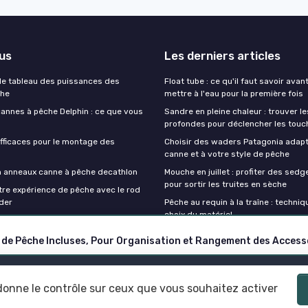
lus
Les derniers articles
e tableau des puissances des
Float tube : ce qu'il faut savoir avan
che
mettre à l'eau pour la première fois
cannes à pêche Delphin : ce que vous
Sandre en pleine chaleur : trouver l
profondes pour déclencher les touc
fficaces pour le montage des
Choisir des waders Patagonia adapt
canne et à votre style de pêche
on anneaux canne à pêche decathlon
Mouche en juillet : profiter des sedg
pour sortir les truites en sèche
tre expérience de pêche avec le rod
der
Pêche au requin à la traîne : techniq
choix du matériel
Mentions légales
Politique de confidentialité
 donne le contrôle sur ceux que vous souhaitez activer
© Canne à peche 2026