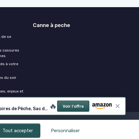
Canne à peche
t de se
es cassures
hes
és à votre
es du soir
ues, enjeux et
🔥
Voir l'offre
Sac à Dos de Pêche - Avec Boîtes Plateau Matériel de Pêche Incluses, Pour Organisation et Rangement des Accessoires de Pêche, Sac de Pêche Blackbass, Brochet, Carpe, Surfcasting Bord de Mer
Tout accepter
Personnaliser