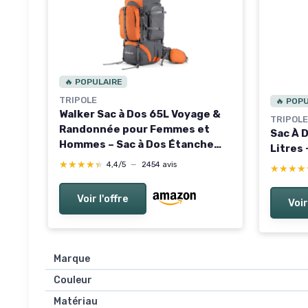
🔥 POPULAIRE
TRIPOLE
🔥 POP
Walker Sac à Dos 65L Voyage &
TRIPOLE
Randonnée pour Femmes et
Sac À D
Hommes – Sac à Dos Étanche
Litres 
avec Cadre Interne, Housse de
★★★★★
★★★★★
4,4/5
—
2454 avis
★★★★
★★★★
Pluie et Compartiment
Ordinateur Portable, Orange 65
Voir l'offre
Voir
Litres Orange
Marque
Couleur
Matériau