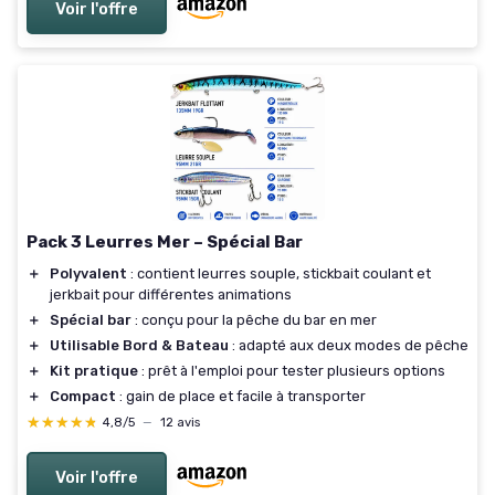
Voir l'offre
Pack 3 Leurres Mer – Spécial Bar
＋
Polyvalent
: contient leurres souple, stickbait coulant et
jerkbait pour différentes animations
＋
Spécial bar
: conçu pour la pêche du bar en mer
＋
Utilisable Bord & Bateau
: adapté aux deux modes de pêche
＋
Kit pratique
: prêt à l'emploi pour tester plusieurs options
＋
Compact
: gain de place et facile à transporter
★★★★★
★★★★★
4,8/5
—
12 avis
Voir l'offre