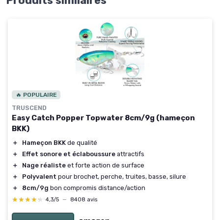
Produits similaires
🔥 POPULAIRE
TRUSCEND
Easy Catch Popper Topwater 8cm/9g (hameçon
BKK)
＋
Hameçon BKK
de qualité
＋
Effet sonore et éclaboussure
attractifs
＋
Nage réaliste
et forte action de surface
＋
Polyvalent
pour brochet, perche, truites, basse, silure
＋
8cm/9g
bon compromis distance/action
★★★★★
★★★★★
4,3/5
—
8408 avis