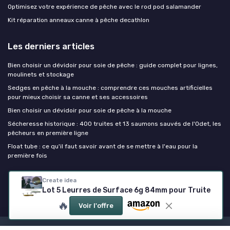
Optimisez votre expérience de pêche avec le rod pod salamander
Kit réparation anneaux canne à pêche decathlon
Les derniers articles
Bien choisir un dévidoir pour soie de pêche : guide complet pour lignes,
moulinets et stockage
Sedges en pêche à la mouche : comprendre ces mouches artificielles
pour mieux choisir sa canne et ses accessoires
Bien choisir un dévidoir pour soie de pêche à la mouche
Sécheresse historique : 400 truites et 13 saumons sauvés de l'Odet, les
pêcheurs en première ligne
Float tube : ce qu'il faut savoir avant de se mettre à l'eau pour la
première fois
Canne à peche
Create idea
Lot 5 Leurres de Surface 6g 84mm pour Truite
🔥
Voir l'offre