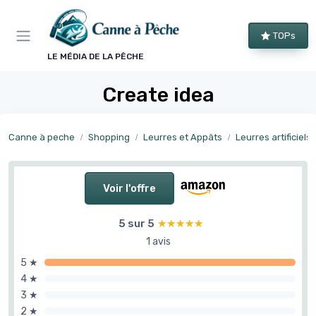
Panneau de gestion des cookies
TOPs
LE MÉDIA DE LA PÊCHE
Create idea
Canne à peche
Shopping
Leurres et Appâts
Leurres artificiels
Voir l'offre
5 sur 5
★★★★★
★★★★★
1 avis
5 ★
4 ★
3 ★
2 ★