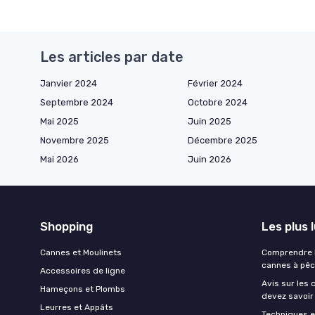
Les articles par date
Janvier 2024
Février 2024
Septembre 2024
Octobre 2024
Mai 2025
Juin 2025
Novembre 2025
Décembre 2025
Mai 2026
Juin 2026
Shopping
Les plus 
Cannes et Moulinets
Comprendre l
cannes à pê
Accessoires de ligne
Avis sur les 
Hameçons et Plombs
devez savoir
Leurres et Appâts
Techniques e