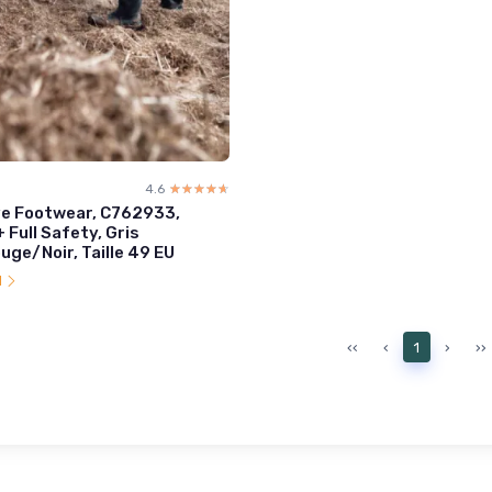
4.6
☆☆☆☆☆
★★★★★
ve Footwear, C762933,
 Full Safety, Gris
ge/Noir, Taille 49 EU
l
‹‹
‹
1
›
››