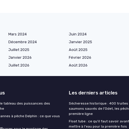
Mars 2024
Juin 2024
Décembre 2024
Janvier 2025
Juillet 2025
Août 2025
Janvier 2026
Février 2026
Juillet 2026
Août 2026
lus
Les derniers articles
e tableau des puissances des
Sécheresse historique : 400 truites 
che
saumons sauvés de l'Odet, les pêch
première ligne
cannes à pêche Delphin : ce que vous
Float tube : ce qu'il faut savoir avan
mettre à l'eau pour la première fois
fficaces pour le montage des