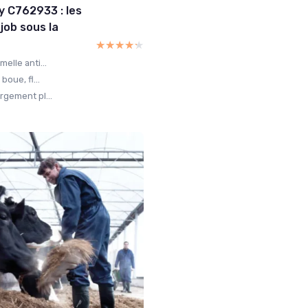
y C762933 : les
job sous la
★★★★★
★★★★★
elle anti...
boue, fl...
rgement pl...