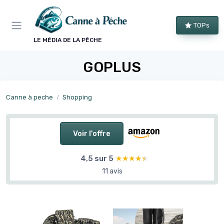
Panneau de gestion des cookies
TOPs
LE MÉDIA DE LA PÊCHE
GOPLUS
Canne à peche
Shopping
Voir l'offre
4,5 sur 5
★★★★★
★★★★★
11 avis