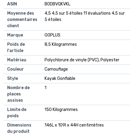
ASIN
‎B0DBVQKVKL
Moyenne des
4,5 4,5 sur 5 étoiles 11 évaluations 4,5 sur
commentaires
5 étoiles
client
Marque
GOPLUS
Poids de
8,5 Kilogrammes
l'article
Matériau
Polychlorure de vinyle (PVC), Polyester
Couleur
Camouflage
Style
Kayak Gonflable
Nombre de
1
places
assises
Limite de
150 Kilogrammes
poids
Dimensions
146L x 109l x 44H centimètres
du produit