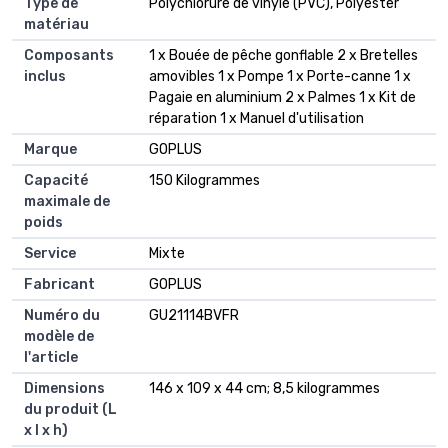
Type de
‎Polychlorure de vinyle (PVC), Polyester
matériau
Composants
‎1 x Bouée de pêche gonflable 2 x Bretelles
inclus
amovibles 1 x Pompe 1 x Porte-canne 1 x
Pagaie en aluminium 2 x Palmes 1 x Kit de
réparation 1 x Manuel d'utilisation
Marque
‎GOPLUS
Capacité
‎150 Kilogrammes
maximale de
poids
Service
‎Mixte
Fabricant
‎GOPLUS
Numéro du
‎GU21114BVFR
modèle de
l'article
Dimensions
‎146 x 109 x 44 cm; 8,5 kilogrammes
du produit (L
x l x h)