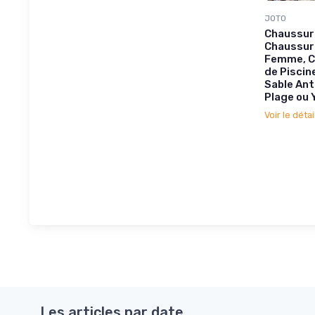
JOTO
Chaussur
Chaussur
Femme, C
de Piscin
Sable Ant
Plage ou 
Voir le détai
Les articles par date