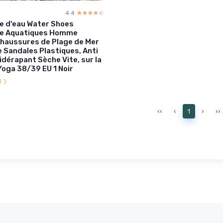
4.4
☆☆☆☆☆
★★★★★
e d'eau Water Shoes
e Aquatiques Homme
haussures de Plage de Mer
e Sandales Plastiques, Anti
idérapant Sèche Vite, sur la
Yoga 38/39 EU 1 Noir
l
‹‹
‹
1
›
››