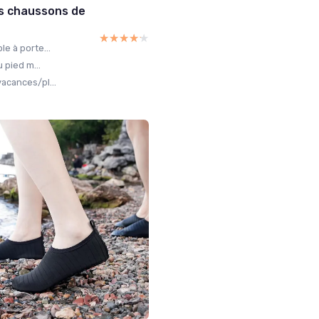
s chaussons de
★★★★★
★★★★★
e à porte...
 pied m...
acances/pl...