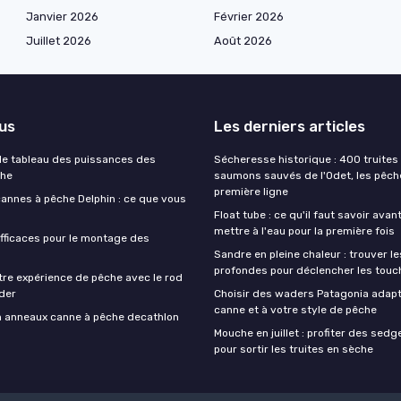
Janvier 2026
Février 2026
Juillet 2026
Août 2026
lus
Les derniers articles
e tableau des puissances des
Sécheresse historique : 400 truites 
che
saumons sauvés de l'Odet, les pêch
première ligne
cannes à pêche Delphin : ce que vous
Float tube : ce qu'il faut savoir avan
mettre à l'eau pour la première fois
fficaces pour le montage des
Sandre en pleine chaleur : trouver l
profondes pour déclencher les touc
tre expérience de pêche avec le rod
der
Choisir des waders Patagonia adapt
canne et à votre style de pêche
on anneaux canne à pêche decathlon
Mouche en juillet : profiter des sedg
pour sortir les truites en sèche