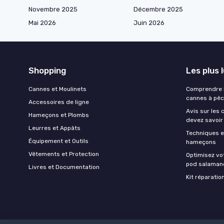
Novembre 2025
Décembre 2025
Mai 2026
Juin 2026
Shopping
Les plus 
Cannes et Moulinets
Comprendre l
cannes à pê
Accessoires de ligne
Avis sur les 
Hameçons et Plombs
devez savoir
Leurres et Appâts
Techniques e
Équipement et Outils
hameçons
Vêtements et Protection
Optimisez vo
pod salaman
Livres et Documentation
Kit réparati