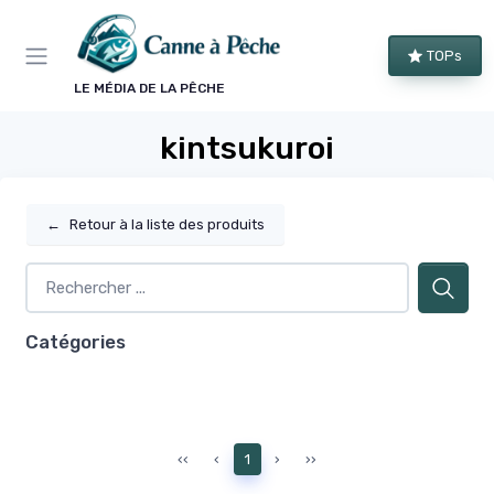
Panneau de gestion des cookies
TOPs
LE MÉDIA DE LA PÊCHE
kintsukuroi
←
Retour à la liste des produits
Catégories
‹‹
‹
1
›
››