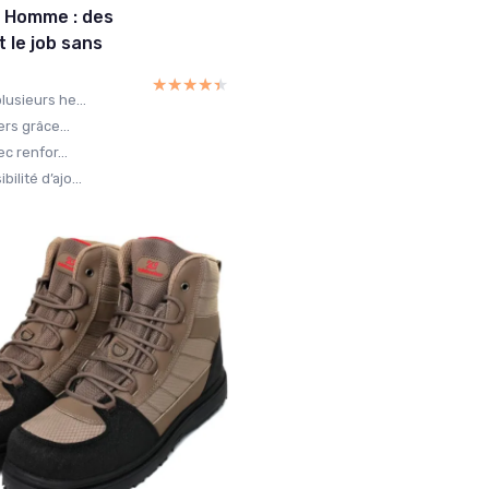
e Homme : des
 le job sans
★★★★★
★★★★★
usieurs he...
rs grâce...
c renfor...
lité d’ajo...