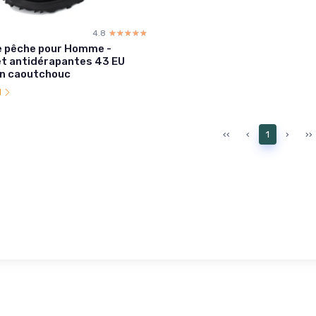
4.8
☆☆☆☆☆
★★★★★
e pêche pour Homme -
et antidérapantes 43 EU
en caoutchouc
l
‹‹
‹
1
›
››