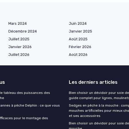
Mars 2024
Juin 2024
Décembre 2024
Janvier 2025
Juillet 2025
Août 2025
Janvier 2026
Février 2026
Juillet 2026
Août 2026
lus
Les derniers articles
e tableau des puissances des
Bien choisir un dévidoir pour soie de
che
guide complet pour lignes, moulinet
cannes à pêche Delphin : ce que vous
Sedges en pêche à la mouche : com
mouches artificielles pour mieux cho
et ses accessoires
fficaces pour le montage des
Bien choisir un dévidoir pour soie de
mouche