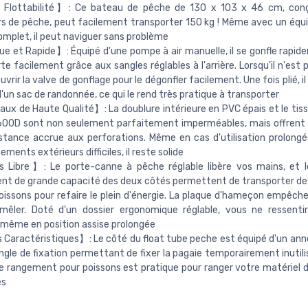
Flottabilité】: Ce bateau de pêche de 130 x 103 x 46 cm, conç
s de pêche, peut facilement transporter 150 kg ! Même avec un éq
mplet, il peut naviguer sans problème
e et Rapide】: Équipé d'une pompe à air manuelle, il se gonfle rapid
e facilement grâce aux sangles réglables à l'arrière. Lorsqu'il n'est pas
ouvrir la valve de gonflage pour le dégonfler facilement. Une fois plié, il
 d'un sac de randonnée, ce qui le rend très pratique à transporter
ux de Haute Qualité】: La doublure intérieure en PVC épais et le tiss
600D sont non seulement parfaitement imperméables, mais offrent
stance accrue aux perforations. Même en cas d'utilisation prolong
ments extérieurs difficiles, il reste solide
Libre】: Le porte-canne à pêche réglable libère vos mains, et l
t de grande capacité des deux côtés permettent de transporter des
oissons pour refaire le plein d'énergie. La plaque d'hameçon empêch
mêler. Doté d'un dossier ergonomique réglable, vous ne ressenti
 même en position assise prolongée
Caractéristiques】: Le côté du float tube peche est équipé d'un ann
ngle de fixation permettant de fixer la pagaie temporairement inutilis
de rangement pour poissons est pratique pour ranger votre matériel 
es