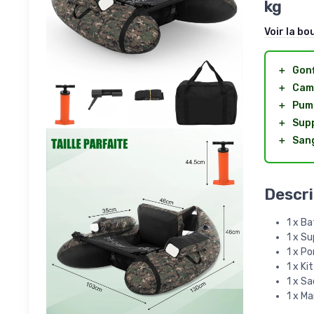
kg
Voir la bo
＋
Gonf
＋
Cam
＋
Pum
＋
Supp
＋
Sang
Descri
1 x B
1 x S
1 x P
1 x Ki
1 x S
1 x Ma