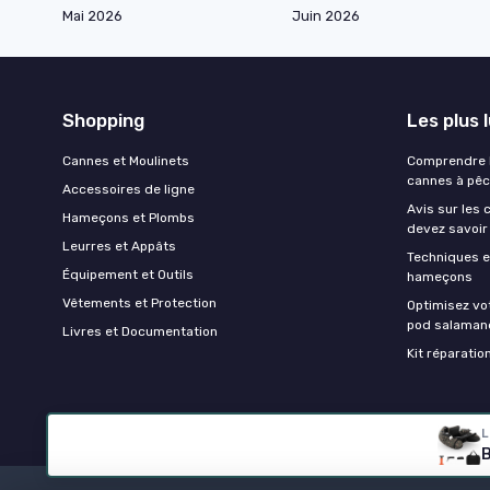
Mai 2026
Juin 2026
Shopping
Les plus 
Cannes et Moulinets
Comprendre l
cannes à pê
Accessoires de ligne
Avis sur les 
Hameçons et Plombs
devez savoir
Leurres et Appâts
Techniques e
Équipement et Outils
hameçons
Vêtements et Protection
Optimisez vo
pod salaman
Livres et Documentation
Kit réparati
L
B