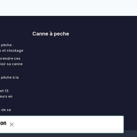
Canne à peche
 pêche :
s et stockage
prendre ces
isir sa canne
 pêche à la
et 13
eurs en
t de se