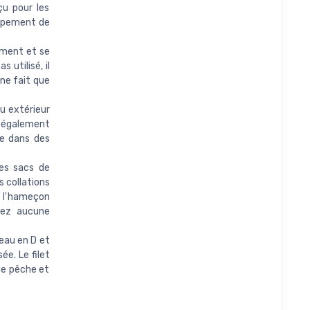
u pour les
uipement de
ement et se
 utilisé, il
 ne fait que
u extérieur
 également
ée dans des
es sacs de
 collations
e l'hameçon
rez aucune
eau en D et
ée. Le filet
de pêche et