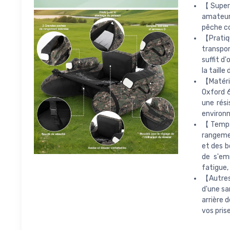
【Super 
amateur
pêche co
【Pratiqu
transport
suffit d'
la taille
【Matéria
Oxford 
une rési
environne
【Temps 
rangemen
et des b
de s'em
fatigue,
【Autres 
d'une sa
arrière 
vos pris