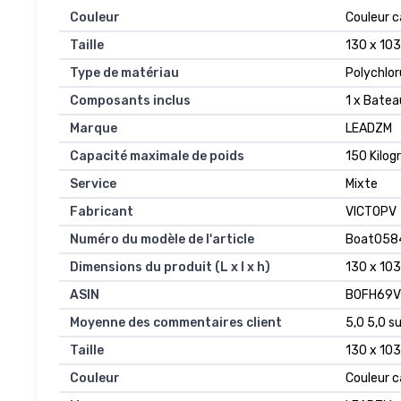
Couleur
‎Couleur 
Taille
‎130 x 10
Type de matériau
‎Polychlor
Composants inclus
‎1 x Bate
Marque
‎LEADZM
Capacité maximale de poids
‎150 Kil
Service
‎Mixte
Fabricant
‎VICTOPV
Numéro du modèle de l'article
‎Boat058
Dimensions du produit (L x l x h)
‎130 x 10
ASIN
‎B0FH69
Moyenne des commentaires client
5,0 5,0 su
Taille
130 x 10
Couleur
Couleur 