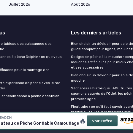
Juillet 2026
Août 2026
lus
Les derniers articles
e tableau des puissances des
Bien choisir un dévidoir pour soie de
che
guide complet pour lignes, moulinet
cannes à pêche Delphin : ce que vous
Sedges en pêche à la mouche : com
mouches artificielles pour mieux cho
et ses accessoires
fficaces pour le montage des
Bien choisir un dévidoir pour soie de
mouche
tre expérience de pêche avec le rod
der
Sécheresse historique : 400 truites 
saumons sauvés de l'Odet, les pêch
on anneaux canne à pêche decathlon
première ligne
Float tube : ce qu'il faut savoir avan
mettre à l'eau pour la première fois
EADZM
🔥
Voir l'offre
ateau de Pêche Gonflable Camouflage