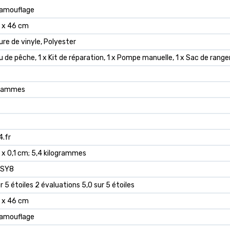
camouflage
3 x 46 cm
ure de vinyle, Polyester
au de pêche, 1 x Kit de réparation, 1 x Pompe manuelle, 1 x Sac de ran
ogrammes
4.fr
3 x 0,1 cm; 5,4 kilogrammes
VSY8
r 5 étoiles 2 évaluations 5,0 sur 5 étoiles
3 x 46 cm
camouflage