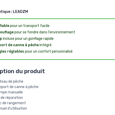
utique :
LEADZM
lable
pour un transport facile
ouflage
pour se fondre dans l'environnement
p
incluse pour un gonflage rapide
ort de canne à pêche
intégré
les réglables
pour un confort personnalisé
ption du produit
ateau de pêche
upport de canne à pêche
ompe manuelle
t de réparation
ac de rangement
nuel d'utilisation