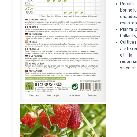
Récolte 
bonne lu
chaudes,
mainteni
Plante p
brillants
Cultivez
a été re
et la 
reconna
saine et