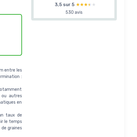
3,5 sur 5
★★★★★
★★★★★
530 avis
cm entre les
rmination :
, notamment
, ou autres
matiques en
un taux de
ir le temps
 de graines