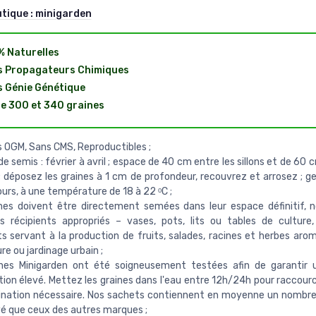
utique :
minigarden
 Naturelles
s Propagateurs Chimiques
 Génie Génétique
e 300 et 340 graines
s OGM, Sans CMS, Reproductibles ;
de semis : février à avril ; espace de 40 cm entre les sillons et de 60 
; déposez les graines à 1 cm de profondeur, recouvrez et arrosez ; ge
jours, à une température de 18 à 22 ᵒC ;
ines doivent être directement semées dans leur espace définitif
s récipients appropriés – vases, pots, lits ou tables de culture
ts servant à la production de fruits, salades, racines et herbes aro
re ou jardinage urbain ;
ines Minigarden ont été soigneusement testées afin de garantir 
ion élevé. Mettez les graines dans l'eau entre 12h/24h pour raccourc
ination nécessaire. Nos sachets contiennent en moyenne un nombre
vé que ceux des autres marques ;