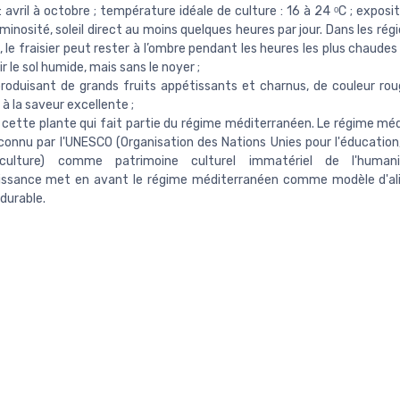
: avril à octobre ; température idéale de culture : 16 à 24 ᵒC ; expositi
minosité, soleil direct au moins quelques heures par jour. Dans les régi
 le fraisier peut rester à l’ombre pendant les heures les plus chaudes 
r le sol humide, mais sans le noyer ;
roduisant de grands fruits appétissants et charnus, de couleur roug
, à la saveur excellente ;
 cette plante qui fait partie du régime méditerranéen. Le régime mé
connu par l'UNESCO (Organisation des Nations Unies pour l'éducation,
culture) comme patrimoine culturel immatériel de l'humani
issance met en avant le régime méditerranéen comme modèle d'al
 durable.