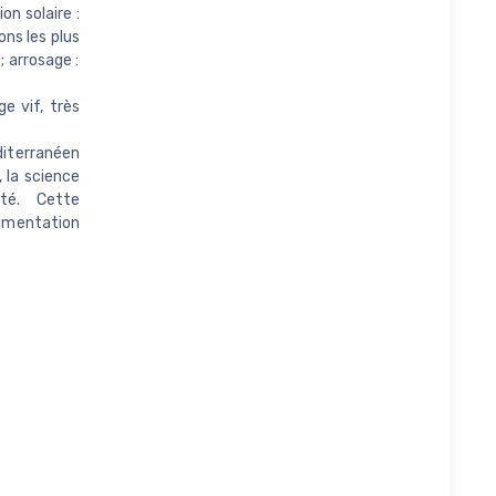
on solaire :
ons les plus
; arrosage :
e vif, très
diterranéen
 la science
té. Cette
imentation