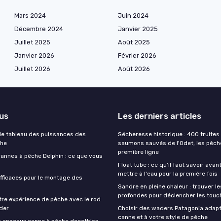
Mars 2024
Juin 2024
Décembre 2024
Janvier 2025
Juillet 2025
Août 2025
Janvier 2026
Février 2026
Juillet 2026
Août 2026
lus
Les derniers articles
e tableau des puissances des
Sécheresse historique : 400 truites 
che
saumons sauvés de l'Odet, les pêch
première ligne
cannes à pêche Delphin : ce que vous
Float tube : ce qu'il faut savoir avan
mettre à l'eau pour la première fois
fficaces pour le montage des
Sandre en pleine chaleur : trouver l
profondes pour déclencher les touc
tre expérience de pêche avec le rod
der
Choisir des waders Patagonia adapt
canne et à votre style de pêche
on anneaux canne à pêche decathlon