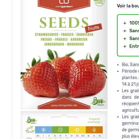
Voir la bo
＋
100%
＋
San
＋
Sans
＋
Entr
Bio, San
Période 
plantes 
14 à 21 
Les gra
dans de
récipien
agricultu
Les gra
germinat
de germ
plus éle