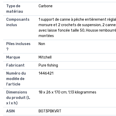
Type de
‎Carbone
matériau
Composants
‎1 support de canne à pêche entièrement régla
inclus
morsure et 2 crochets de suspension, 2 cannes
avec laisse foncée taille 50, Housse rembourr
montées
Piles incluses
‎Non
?
Marque
‎Mitchell
Fabricant
‎Pure fishing
Numéro du
‎1446421
modèle de
l'article
Dimensions
‎18 x 26 x 170 cm; 1,13 kilogrammes
du produit (L
x l x h)
ASIN
‎B073PBKVRT