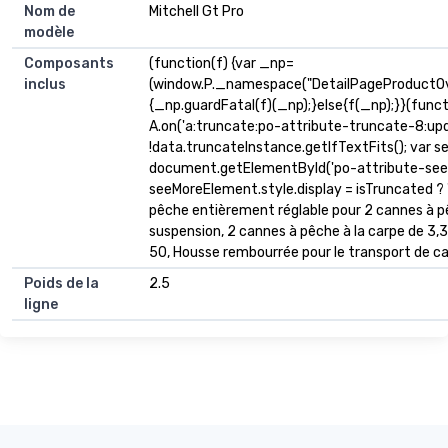
Nom de
Mitchell Gt Pro
modèle
Composants
(function(f) {var _np=
inclus
(window.P._namespace("DetailPageProductOv
{_np.guardFatal(f)(_np);}else{f(_np);}}(funct
A.on('a:truncate:po-attribute-truncate-8:upda
!data.truncateInstance.getIfTextFits(); var 
document.getElementById('po-attribute-see-
seeMoreElement.style.display = isTruncated ? '' :
pêche entièrement réglable pour 2 cannes à p
suspension, 2 cannes à pêche à la carpe de 3,3
50, Housse rembourrée pour le transport de c
Poids de la
2.5
ligne