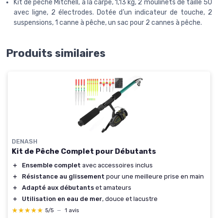
Kit de pêche Mitchell, à la carpe, 1,13 kg, 2 moulinets de taille 50
avec ligne, 2 électrodes. Dotée d’un indicateur de touche, 2
suspensions, 1 canne à pêche, un sac pour 2 cannes à pêche.
Produits similaires
DENASH
Kit de Pêche Complet pour Débutants
＋
Ensemble complet
avec accessoires inclus
＋
Résistance au glissement
pour une meilleure prise en main
＋
Adapté aux débutants
et amateurs
＋
Utilisation en eau de mer
, douce et lacustre
★★★★★
★★★★★
5/5
—
1 avis