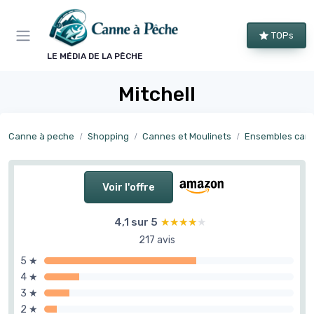
Panneau de gestion des cookies
TOPs
LE MÉDIA DE LA PÊCHE
Mitchell
Canne à peche
Shopping
Cannes et Moulinets
Ensembles cannes
Voir l'offre
4,1 sur 5
★★★★★
★★★★★
217 avis
5 ★
4 ★
3 ★
2 ★