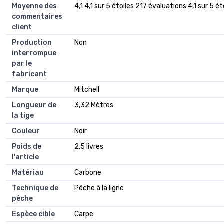
Moyenne des
4,1 4,1 sur 5 étoiles 217 évaluations 4,1 sur 5 ét
commentaires
client
Production
Non
interrompue
par le
fabricant
Marque
Mitchell
Longueur de
3,32 Mètres
la tige
Couleur
Noir
Poids de
2,5 livres
l'article
Matériau
Carbone
Technique de
Pêche à la ligne
pêche
Espèce cible
Carpe