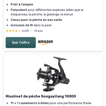
＋
Prêt à l'emploi
＋
Polyvalent
pour différentes espèces telles que le
maquereau, la perche, la goberge, la morue
＋
Conçu pour la pêche en eau salée
＋
Inclusion de fil
dans le pack
★★★★★
★★★★★
4,4/5
—
73 avis
Voir l'offre
Moulinet de pêche Sougayilang 10000
＋
11 + 1 roulements à billes
pour une performance fluide