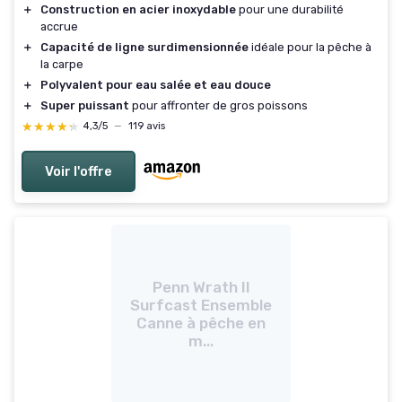
＋
Construction en acier inoxydable
pour une durabilité
accrue
＋
Capacité de ligne surdimensionnée
idéale pour la pêche à
la carpe
＋
Polyvalent pour eau salée et eau douce
＋
Super puissant
pour affronter de gros poissons
★★★★★
★★★★★
4,3/5
—
119 avis
Voir l'offre
Penn Wrath II
Surfcast Ensemble
Canne à pêche en
m...