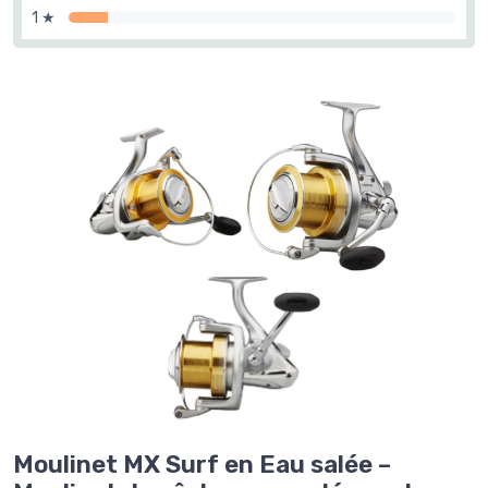
1 ★
Moulinet MX Surf en Eau salée –