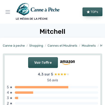
Panneau de gestion des cookies
TOPs
LE MÉDIA DE LA PÊCHE
Mitchell
Canne à peche
Shopping
Cannes et Moulinets
Moulinets
Mou
Voir l'offre
4,3 sur 5
★★★★★
★★★★★
56 avis
5 ★
4 ★
3 ★
2 ★