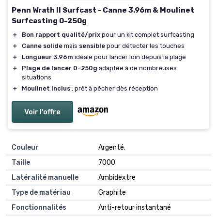
Penn Wrath II Surfcast - Canne 3.96m & Moulinet
Surfcasting 0-250g
＋
Bon rapport qualité/prix
pour un kit complet surfcasting
＋
Canne solide
mais
sensible
pour détecter les touches
＋
Longueur 3.96m
idéale pour lancer loin depuis la plage
＋
Plage de lancer 0-250g
adaptée à de nombreuses
situations
＋
Moulinet inclus
: prêt à pêcher dès réception
Voir l'offre
Couleur
‎Argenté.
Taille
‎7000
Latéralité manuelle
‎Ambidextre
Type de matériau
‎Graphite
Fonctionnalités
‎Anti-retour instantané