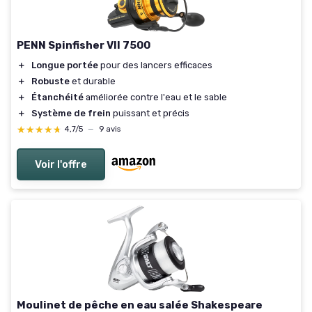
PENN Spinfisher VII 7500
＋
Longue portée
pour des lancers efficaces
＋
Robuste
et durable
＋
Étanchéité
améliorée contre l'eau et le sable
＋
Système de frein
puissant et précis
★★★★★
★★★★★
4,7/5
—
9 avis
Voir l'offre
Moulinet de pêche en eau salée Shakespeare