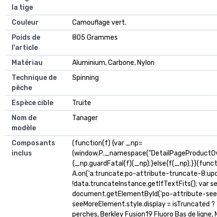
la tige
Couleur
Camouflage vert.
Poids de
805 Grammes
l'article
Matériau
Aluminium, Carbone, Nylon
Technique de
Spinning
pêche
Espèce cible
Truite
Nom de
Tanager
modèle
Composants
(function(f) {var _np=
inclus
(window.P._namespace("DetailPageProductOv
{_np.guardFatal(f)(_np);}else{f(_np);}}(funct
A.on('a:truncate:po-attribute-truncate-8:upda
!data.truncateInstance.getIfTextFits(); var 
document.getElementById('po-attribute-see-
seeMoreElement.style.display = isTruncated ? '' :
perches, Berkley Fusion19 Fluoro Bas de ligne