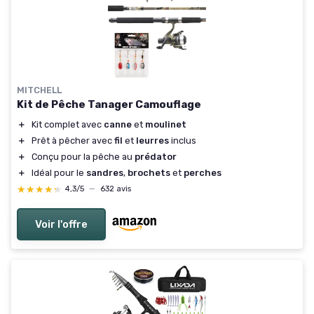
MITCHELL
Kit de Pêche Tanager Camouflage
＋
Kit complet avec
canne
et
moulinet
＋
Prêt à pêcher avec
fil
et
leurres
inclus
＋
Conçu pour la pêche au
prédator
＋
Idéal pour le
sandres
,
brochets
et
perches
★★★★★
★★★★★
4,3/5
—
632 avis
Voir l'offre