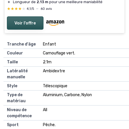
＋
Longueur de
2.13 m
pour une meilleure maniabilité
★★★★★
★★★★★
4,1/5
—
60 avis
Voir l'offre
Tranche d'âge
‎Enfant
Couleur
‎Camouflage vert.
Taille
‎2.1m
Latéralité
‎Ambidextre
manuelle
Style
‎Télescopique
Type de
‎Aluminium, Carbone, Nylon
matériau
Niveau de
‎All
compétence
Sport
‎Pêche.