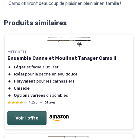
Camo offriront beaucoup de plaisir en plein air en famille !
Produits similaires
MITCHELL
Ensemble Canne et Moulinet Tanager Camo II
＋
Léger
et facile à utiliser
＋
Idéal
pour la pêche en eau douce
＋
Polyvalent
pour les carnassiers
＋
Unisexe
＋
Options variées
disponibles
★★★★★
★★★★★
4,2/5
—
61 avis
Voir l'offre