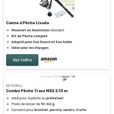
Canne à Pêche Lixada
＋
Moulinet en Aluminium
résistant
＋
Kit de Pêche complet
＋
Adapté pour Eau Douce et Eau Salée
＋
Idéal pour les Voyages
Voir l'offre
MITCHELL
Combo Pêche Traxx MX2 2.13 m
＋
Idéal pour la pêche au
prédateur
＋
Poids de lancer de
10-42 g
＋
Convient pour
brochet
,
perche
,
sand
re,
truite