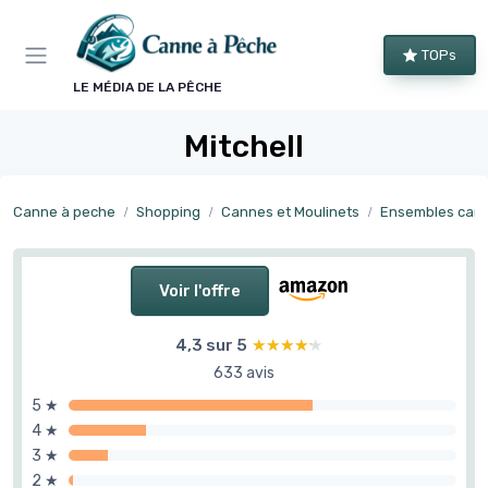
Panneau de gestion des cookies
TOPs
LE MÉDIA DE LA PÊCHE
Mitchell
Canne à peche
Shopping
Cannes et Moulinets
Ensembles cannes
Voir l'offre
4,3 sur 5
★★★★★
★★★★★
633 avis
5 ★
4 ★
3 ★
2 ★