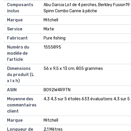
Composants
‎Abu Garcia Lot de 4 perches, Berkley Fusion19
inclus
Spinn Combo Canne à pêche
Marque
‎Mitchell
Service
‎Mixte
Fabricant
‎Pure fishing
Numéro du
‎1555895
modèle de
l'article
Dimensions
‎56 x 9,5 x 13 cm; 805 grammes
du produit (L
x l x h)
ASIN
‎B092W4R9TN
Moyenne des
4,3 4,3 sur 5 étoiles 633 évaluations 4,3 sur 5 
commentaires
client
Marque
Mitchell
Longueur de
2,1 Mètres