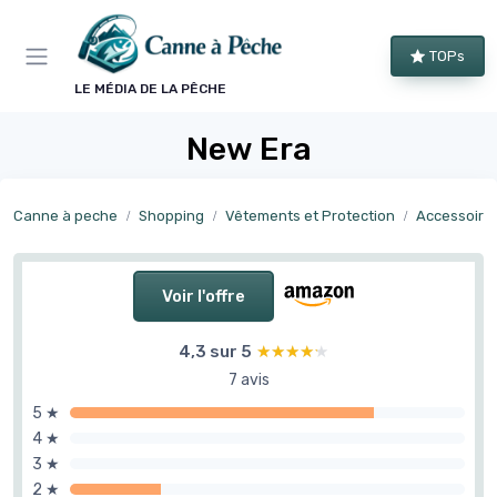
Panneau de gestion des cookies
TOPs
LE MÉDIA DE LA PÊCHE
New Era
Canne à peche
Shopping
Vêtements et Protection
Accessoires
Voir l'offre
4,3 sur 5
★★★★★
★★★★★
7 avis
5 ★
4 ★
3 ★
2 ★