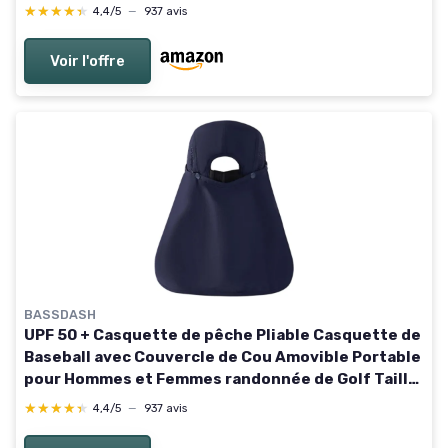
unique Dark Blue with Unfoldable Brim
★★★★★
★★★★★
4,4/5
—
937 avis
Voir l'offre
BASSDASH
UPF 50 + Casquette de pêche Pliable Casquette de
Baseball avec Couvercle de Cou Amovible Portable
pour Hommes et Femmes randonnée de Golf Taille
unique Dark Blue with Foldable Brim
★★★★★
★★★★★
4,4/5
—
937 avis