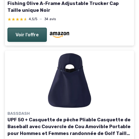
Fishing Olive A-Frame Adjustable Trucker Cap
Taille unique Noir
★★★★★
★★★★★
4,5/5
—
34 avis
Voir l'offre
BASSDASH
UPF 50 + Casquette de pêche Pliable Casquette de
Baseball avec Couvercle de Cou Amovible Portable
pour Hommes et Femmes randonnée de Golf Taille