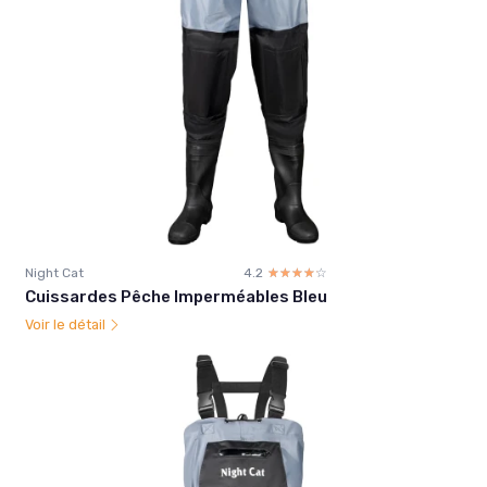
Night Cat
4.2
☆☆☆☆☆
★★★★★
Cuissardes Pêche Imperméables Bleu
Voir le détail