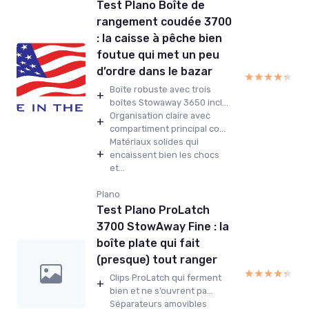
Test Plano Boîte de
rangement coudée 3700
: la caisse à pêche bien
foutue qui met un peu
d’ordre dans le bazar
★★★★★
★★★★★
Boîte robuste avec trois
+
boîtes Stowaway 3650 incl...
Organisation claire avec
+
compartiment principal co...
Matériaux solides qui
+
encaissent bien les chocs
et...
Plano
Test Plano ProLatch
3700 StowAway Fine : la
boîte plate qui fait
(presque) tout ranger
★★★★★
★★★★★
Clips ProLatch qui ferment
+
bien et ne s’ouvrent pa...
Séparateurs amovibles