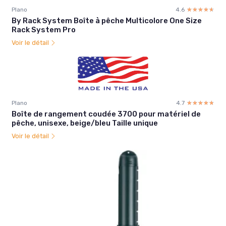
Plano
4.6
☆☆☆☆☆
★★★★★
By Rack System Boîte à pêche Multicolore One Size
Rack System Pro
Voir le détail
Plano
4.7
☆☆☆☆☆
★★★★★
Boîte de rangement coudée 3700 pour matériel de
pêche, unisexe, beige/bleu Taille unique
Voir le détail