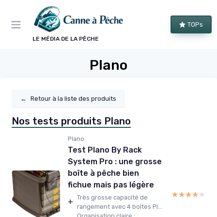
Panneau de gestion des cookies
TOPs
LE MÉDIA DE LA PÊCHE
Plano
←
Retour à la liste des produits
Nos tests produits Plano
Plano
Test Plano By Rack
System Pro : une grosse
boîte à pêche bien
fichue mais pas légère
★★★★★
★★★★★
Très grosse capacité de
+
rangement avec 4 boîtes Pl...
Organisation claire :