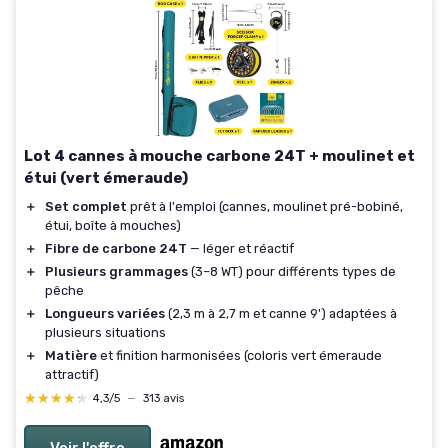
Lot 4 cannes à mouche carbone 24T + moulinet et
étui (vert émeraude)
＋
Set complet
prêt à l'emploi (cannes, moulinet pré-bobiné,
étui, boîte à mouches)
＋
Fibre de carbone 24T
— léger et réactif
＋
Plusieurs grammages
(3–8 WT) pour différents types de
pêche
＋
Longueurs variées
(2,3 m à 2,7 m et canne 9') adaptées à
plusieurs situations
＋
Matière
et finition harmonisées (coloris vert émeraude
attractif)
★★★★★
★★★★★
4,3/5
—
313 avis