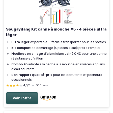
Sougayilang Kit canne à mouche #5 - 4 pièces ultra
léger
＋
Ultra léger
et portable — facile à transporter pour les sorties
＋
Kit complet
de démarrage (4 pièces + sac) prêt à l'emploi
＋
Moulinet en alliage d'aluminium usiné CNC
pour une bonne
résistance et finition
＋
Combo #5
adapté à la pêche à la mouche en rivières et plans
d'eau courants
＋
Bon rapport qualité-prix
pour les débutants et pêcheurs
occasionnels
★★★★★
★★★★★
4,3/5
—
300 avis
Voir l'offre