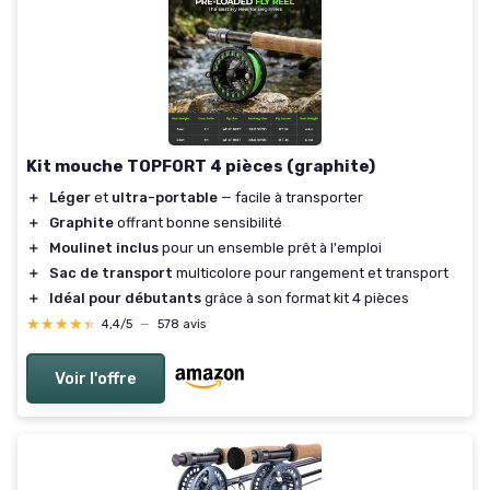
Kit mouche TOPFORT 4 pièces (graphite)
＋
Léger
et
ultra-portable
— facile à transporter
＋
Graphite
offrant bonne sensibilité
＋
Moulinet inclus
pour un ensemble prêt à l'emploi
＋
Sac de transport
multicolore pour rangement et transport
＋
Idéal pour débutants
grâce à son format kit 4 pièces
★★★★★
★★★★★
4,4/5
—
578 avis
Voir l'offre