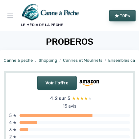
Panneau de gestion des cookies
TOPs
LE MÉDIA DE LA PÊCHE
PROBEROS
Canne à peche
Shopping
Cannes et Moulinets
Ensembles cannes
Voir l'offre
4,2 sur 5
★★★★★
★★★★★
15 avis
5 ★
4 ★
3 ★
2 ★