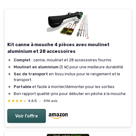
Kit canne à mouche 4 pièces avec moulinet
aluminium et 28 accessoires
＋
Complet
: canne, moulinet et 28 accessoires fournis
＋
Moulinet en aluminium
(5 W) pour une meilleure durabilité
＋
Sac de transport
en tissu inclus pour le rangement et le
transport
＋
Portable
et facile à monter/démonter pour les sorties
＋
Bon rapport qualité-prix pour débuter en pêche à la mouche
★★★★★
★★★★★
4,4/5
—
496 avis
Voir l'offre