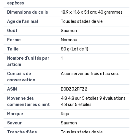
espèces
Dimensions du colis
‎18,9 x 11,6 x 5,1 cm; 40 grammes
Age de l'animal
‎Tous les stades de vie
Goût
‎Saumon
Forme
‎Morceau
Taille
‎80 g (Lot de 1)
Nombre d’unités par
‎1
article
Conseils de
‎A conserver au frais et au sec.
conservation
ASIN
B0DZJ2PFZ2
Moyenne des
4,8 4,8 sur 5 étoiles 9 évaluations
commentaires client
4,8 sur 5 étoiles
Marque
Riga
Saveur
Saumon
Tranche d'âge
Tous les stades de vie