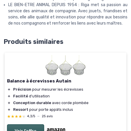
LE BIEN-ETRE ANIMAL DEPUIS 1954 : Riga met sa passion au
service des animaux de compagnie. Avec jouets, friandises et
soins, elle allie qualité et innovation pour répondre aux besoins
de nos compagnons et renforcer les liens avec leurs maîtres.
Produits similaires
Balance à écrevisses Autain
＋
Précision
pour mesurer les écrevisses
＋
Facilité
d'utilisation
＋
Conception durable
avec corde plombée
＋
Ressort
pour porte appâts inclus
★★★★★
★★★★★
4,3/5
—
25 avis
Voir l'offre