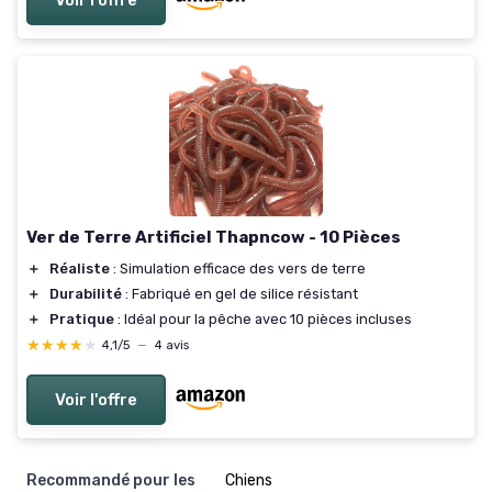
Ver de Terre Artificiel Thapncow - 10 Pièces
＋
Réaliste
: Simulation efficace des vers de terre
＋
Durabilité
: Fabriqué en gel de silice résistant
＋
Pratique
: Idéal pour la pêche avec 10 pièces incluses
★★★★★
★★★★★
4,1/5
—
4 avis
Voir l'offre
Recommandé pour les
‎Chiens