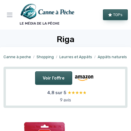
Panneau de gestion des cookies
TOPs
LE MÉDIA DE LA PÊCHE
Riga
Canne à peche
Shopping
Leurres et Appâts
Appâts naturels
Voir l'offre
4,8 sur 5
★★★★★
★★★★★
9 avis