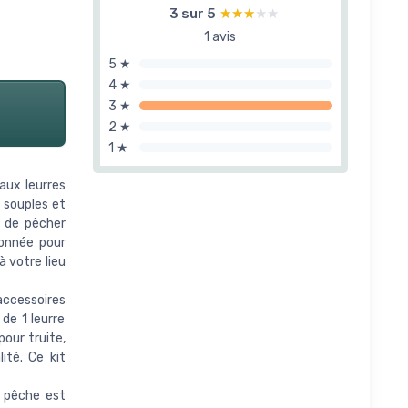
3 sur 5
★★★★★
★★★★★
1 avis
5 ★
4 ★
3 ★
2 ★
1 ★
ux leurres
 souples et
t de pêcher
onnée pour
 votre lieu
ccessoires
de 1 leurre
 pour truite,
ité. Ce kit
 pêche est