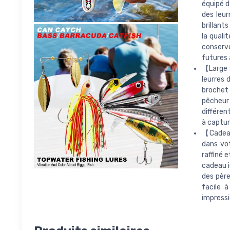
équipé d
des leur
brillant
la quali
conserve
futures 
【Large a
leurres d
brochet 
pêcheur
différen
à captur
【Cadeau
dans vot
raffiné 
cadeau i
des père
facile 
impressi