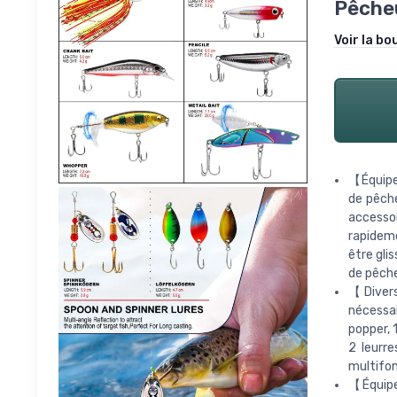
Pêche
Voir la bo
【Équipe
de pêche
accesso
rapidem
être gli
de pêche
【Divers
nécessai
popper, 1
2 leurre
multifon
【Équipe