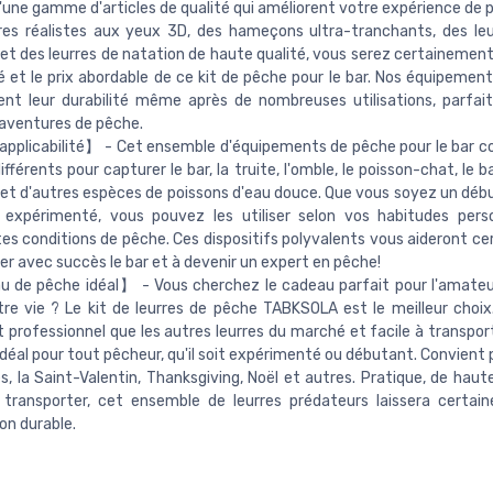
'une gamme d'articles de qualité qui améliorent votre expérience de 
res réalistes aux yeux 3D, des hameçons ultra-tranchants, des le
s et des leurres de natation de haute qualité, vous serez certainement
té et le prix abordable de ce kit de pêche pour le bar. Nos équipemen
nt leur durabilité même après de nombreuses utilisations, parfai
aventures de pêche.
pplicabilité】 - Cet ensemble d'équipements de pêche pour le bar 
ifférents pour capturer le bar, la truite, l'omble, le poisson-chat, le b
et d'autres espèces de poissons d'eau douce. Que vous soyez un déb
 expérimenté, vous pouvez les utiliser selon vos habitudes pers
tes conditions de pêche. Ces dispositifs polyvalents vous aideront c
er avec succès le bar et à devenir un expert en pêche!
 de pêche idéal】 - Vous cherchez le cadeau parfait pour l'amate
re vie ? Le kit de leurres de pêche TABKSOLA est le meilleur choix. 
et professionnel que les autres leurres du marché et facile à transport
déal pour tout pêcheur, qu'il soit expérimenté ou débutant. Convient 
s, la Saint-Valentin, Thanksgiving, Noël et autres. Pratique, de haut
à transporter, cet ensemble de leurres prédateurs laissera certa
on durable.