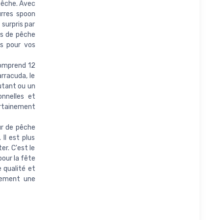
pêche. Avec
urres spoon
 surpris par
ts de pêche
ts pour vos
comprend 12
arracuda, le
utant ou un
onnelles et
ertainement
ur de pêche
Il est plus
er. C'est le
pour la fête
e qualité et
inement une