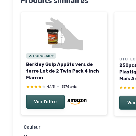
Produits similaires
🔥 POPULAIRE
OTOTEC
Berkley Gulp Appâts vers de
250pcs
terre Lot de 2 Twin Pack 4 Inch
Plastiq
Marron
Maïs A
Artific
★★★★★
★★★★★
4,1/5
—
3376 avis
★★★★
★★★★
Salée
Voir l'offre
Voir
Couleur