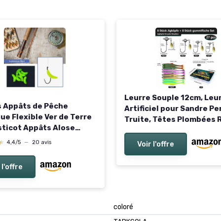
Leurre Souple 12cm, Leu
 Appâts de Pêche
Artificiel pour Sandre P
ue Flexible Ver de Terre
Truite, Têtes Plombées 
sticot Appâts Alose
Kit Pêche Eau Douce Sal
iels Réalistes Eau Douce
★
★
4,4/5
—
20 avis
Voir l'offre
 l'offre
coloré