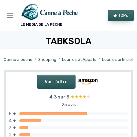
Panneau de gestion des cookies
TOPs
LE MÉDIA DE LA PÊCHE
TABKSOLA
Canne à peche
Shopping
Leurres et Appâts
Leurres artificiels
Voir l'offre
4,3 sur 5
★★★★★
★★★★★
25 avis
5 ★
4 ★
3 ★
2 ★