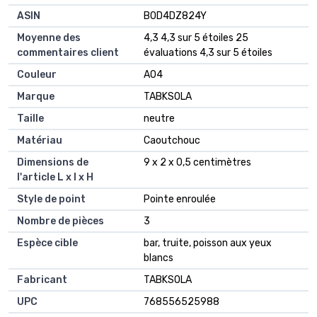
ASIN
‎B0D4DZ824Y
Moyenne des
4,3 4,3 sur 5 étoiles 25
commentaires client
évaluations 4,3 sur 5 étoiles
Couleur
A04
Marque
TABKSOLA
Taille
neutre
Matériau
Caoutchouc
Dimensions de
9 x 2 x 0,5 centimètres
l'article L x l x H
Style de point
Pointe enroulée
Nombre de pièces
3
Espèce cible
bar, truite, poisson aux yeux
blancs
Fabricant
TABKSOLA
UPC
768556525988