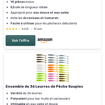
＋
10 pièces
inclus
＋
5,5 cm
de longueur idéale
＋
Approprié pour
eau douce et eau salée
＋
Imite les
écrevisses et homards
＋
Facile à utiliser
pour les pêcheurs débutants
★★★★★
★★★★★
4,2/5
—
31 avis
Voir l'offre
Ensemble de 36 Leurres de Pêche Souples
＋
Variété
de 36 leurres
＋
Polyvalent
pour bar, truite et carnassiers
＋
Utilisable
en eau salée et douce