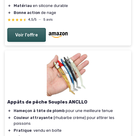
＋
Matériau
en silicone durable
＋
Bonne action
de nage
★★★★★
★★★★★
4,5/5
—
5 avis
Voir l'offre
Appâts de pêche Souples ANCLLO
＋
Hameçon à tête de plomb
pour une meilleure tenue
＋
Couleur attrayante
(rhubarbe crème) pour attirer les
poissons
＋
Pratique
: vendu en boîte