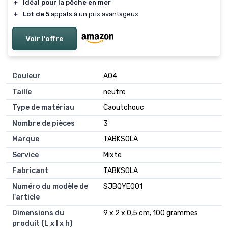
＋
Idéal pour la pêche en mer
＋
Lot de 5
appâts à un prix avantageux
Voir l'offre
Couleur
‎A04
Taille
‎neutre
Type de matériau
‎Caoutchouc
Nombre de pièces
‎3
Marque
‎TABKSOLA
Service
‎Mixte
Fabricant
‎TABKSOLA
Numéro du modèle de
‎SJBQYE001
l'article
Dimensions du
‎9 x 2 x 0,5 cm; 100 grammes
produit (L x l x h)