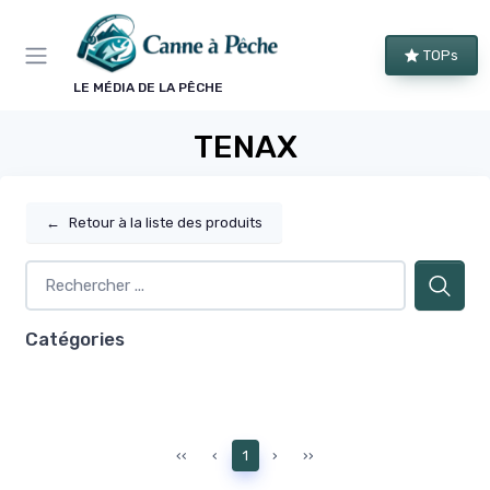
Panneau de gestion des cookies
TOPs
LE MÉDIA DE LA PÊCHE
TENAX
←
Retour à la liste des produits
Catégories
‹‹
‹
1
›
››