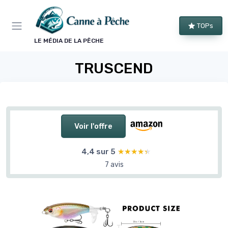
Panneau de gestion des cookies
TOPs
LE MÉDIA DE LA PÊCHE
TRUSCEND
Voir l'offre
4,4 sur 5
★★★★★
★★★★★
7 avis