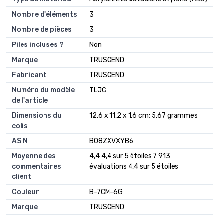
Nombre d'éléments
‎3
Nombre de pièces
‎3
Piles incluses ?
‎Non
Marque
‎TRUSCEND
Fabricant
‎TRUSCEND
Numéro du modèle
‎TLJC
de l'article
Dimensions du
‎12,6 x 11,2 x 1,6 cm; 5,67 grammes
colis
ASIN
‎B08ZXVXYB6
Moyenne des
4,4 4,4 sur 5 étoiles 7 913
commentaires
évaluations 4,4 sur 5 étoiles
client
Couleur
B-7CM-6G
Marque
TRUSCEND