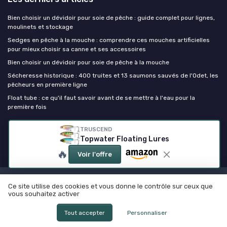
Bien choisir un dévidoir pour soie de pêche : guide complet pour lignes,
moulinets et stockage
Sedges en pêche à la mouche : comprendre ces mouches artificielles
pour mieux choisir sa canne et ses accessoires
Bien choisir un dévidoir pour soie de pêche à la mouche
Sécheresse historique : 400 truites et 13 saumons sauvés de l'Odet, les
pêcheurs en première ligne
Float tube : ce qu'il faut savoir avant de se mettre à l'eau pour la
première fois
TRUSCEND
Canne à peche
Topwater Floating Lures
🔥
Voir l'offre
Mentions légales
Politique de confidentialité
Ce site utilise des cookies et vous donne le contrôle sur ceux que
vous souhaitez activer
© Canne à peche 2026
Tout accepter
Personnaliser