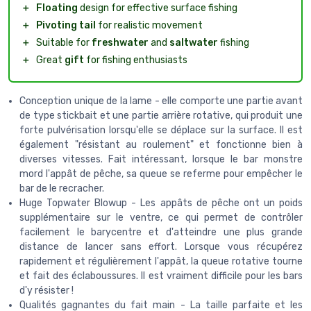
＋
Floating
design for effective surface fishing
＋
Pivoting tail
for realistic movement
＋
Suitable for
freshwater
and
saltwater
fishing
＋
Great
gift
for fishing enthusiasts
Conception unique de la lame - elle comporte une partie avant
de type stickbait et une partie arrière rotative, qui produit une
forte pulvérisation lorsqu'elle se déplace sur la surface. Il est
également "résistant au roulement" et fonctionne bien à
diverses vitesses. Fait intéressant, lorsque le bar monstre
mord l'appât de pêche, sa queue se referme pour empêcher le
bar de le recracher.
Huge Topwater Blowup - Les appâts de pêche ont un poids
supplémentaire sur le ventre, ce qui permet de contrôler
facilement le barycentre et d'atteindre une plus grande
distance de lancer sans effort. Lorsque vous récupérez
rapidement et régulièrement l'appât, la queue rotative tourne
et fait des éclaboussures. Il est vraiment difficile pour les bars
d'y résister !
Qualités gagnantes du fait main - La taille parfaite et les