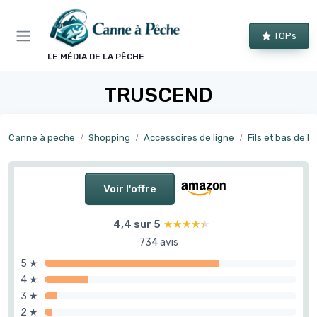
Panneau de gestion des cookies
TOPs
LE MÉDIA DE LA PÊCHE
TRUSCEND
Canne à peche
Shopping
Accessoires de ligne
Fils et bas de li
Voir l'offre
4,4 sur 5
★★★★★
★★★★★
734 avis
5 ★
4 ★
3 ★
2 ★