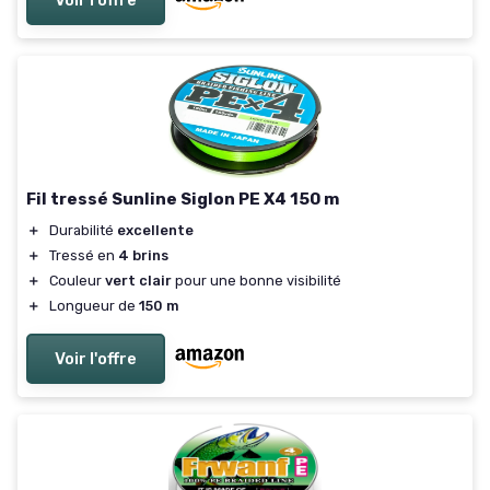
Voir l'offre
Fil tressé Sunline Siglon PE X4 150 m
＋
Durabilité
excellente
＋
Tressé en
4 brins
＋
Couleur
vert clair
pour une bonne visibilité
＋
Longueur de
150 m
Voir l'offre