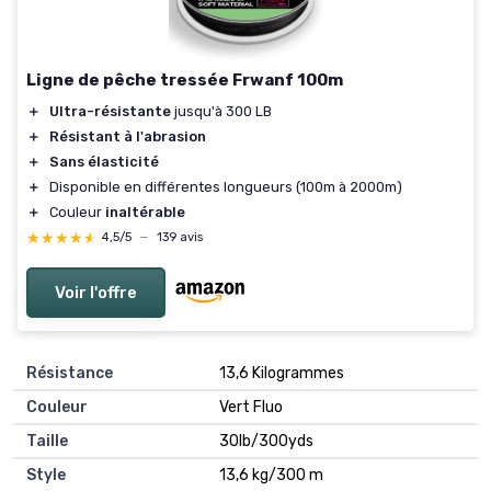
Ligne de pêche tressée Frwanf 100m
＋
Ultra-résistante
jusqu'à 300 LB
＋
Résistant à l'abrasion
＋
Sans élasticité
＋
Disponible en différentes longueurs (100m à 2000m)
＋
Couleur
inaltérable
★★★★★
★★★★★
4,5/5
—
139 avis
Voir l'offre
Résistance
‎13,6 Kilogrammes
Couleur
‎Vert Fluo
Taille
‎30lb/300yds
Style
‎13,6 kg/300 m