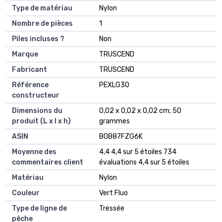
Type de matériau
‎Nylon
Nombre de pièces
‎1
Piles incluses ?
‎Non
Marque
‎TRUSCEND
Fabricant
‎TRUSCEND
Référence
‎PEXLG30
constructeur
Dimensions du
‎0,02 x 0,02 x 0,02 cm; 50
produit (L x l x h)
grammes
ASIN
‎B0B87FZG6K
Moyenne des
4,4 4,4 sur 5 étoiles 734
commentaires client
évaluations 4,4 sur 5 étoiles
Matériau
Nylon
Couleur
Vert Fluo
Type de ligne de
Tressée
pêche